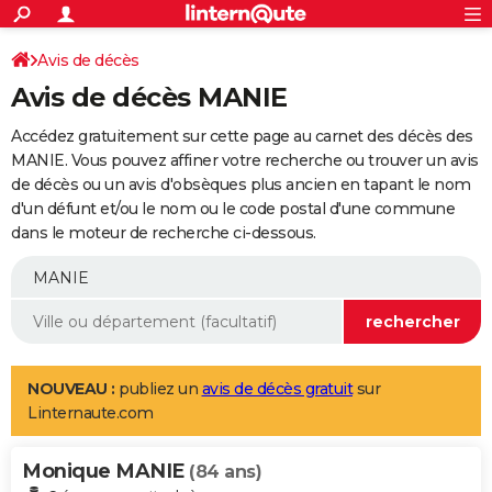
ACTUALITÉS
Connexion
S'inscrire
Avis de décès
Rechercher
Société
Education
Villes
Politique
Faits Divers
Monde
+
SPORT
Avis de décès MANIE
Football
Cyclisme
Forum
Coupe du monde 2026
Tennis
Rugby
CULTURE
Accédez gratuitement sur cette page au carnet des décès des
TNT
Cinéma
Musique
Programme TV
Streaming
Sorties cinéma
+
MANIE. Vous pouvez affiner votre recherche ou trouver un avis
FINANCE
de décès ou un avis d'obsèques plus ancien en tapant le nom
Impôts
Immobilier
Banque
Crédit
Retraite
Epargne
Risques naturels par ville
Assurance
AUTO
d'un défunt et/ou le nom ou le code postal d'une commune
dans le moteur de recherche ci-dessous.
Réserver un essai
Berlines
Forum auto
Essais
Citadines
SUV
+
HIGH-TECH
Meilleur smartphone
Ordinateurs
Guide high-tech
Mobiles
Internet
Jeux vidéo
+
BRICOLAGE
Aménagement intérieur
Cuisine
Jardinage
+
Forum
Extérieur
Salle de bains
Rangement
WEEK-END
Escapades
Expositions
Week-end nature
Guides de France
Patrimoine
Musées
+
LIFESTYLE
NOUVEAU :
publiez un
avis de décès gratuit
sur
Linternaute.com
Bien-être
Mode
+
Art de vivre
Loisirs
Modes de vie
SANTE
Monique MANIE
Guide de la santé
Médicaments
+
Alimentation
Maladies
Sommeil
(84 ans)
VOYAGE