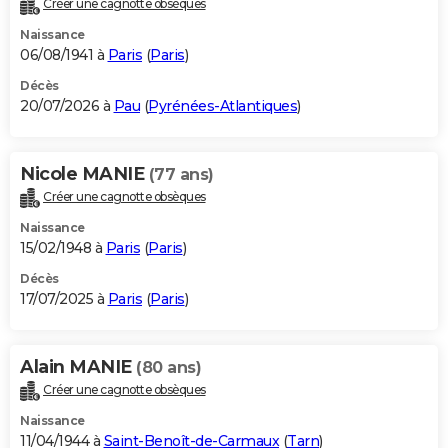
Créer une cagnotte obsèques
City break
Voyage de noces
Climat
Destinations
Voyage nature
Forum
+
PHOTO
Naissance
06/08/1941 à
Paris
(
Paris
)
GUIDES D'ACHAT
Décès
20/07/2026 à
Pau
(
Pyrénées-Atlantiques
)
BONS PLANS
CARTE DE VOEUX
Nicole MANIE
(77 ans)
Carte Bonne année
Carte Pâques
Carte de Noël
Carte Saint-Valentin
Carte d'anniversaire
DICTIONNAIRE
Créer une cagnotte obsèques
Biographies
Expressions
Dictionnaire
Citations
Proverbes
PROGRAMME TV
Naissance
15/02/1948 à
Paris
(
Paris
)
COPAINS D'AVANT
Décès
17/07/2025 à
Paris
(
Paris
)
Se connecter
Collèges
Universités
Service militaire
S'inscrire
Lycées
Primaires
Entreprises
Avis de recherche
AVIS DE DÉCÈS
FORUM
Alain MANIE
(80 ans)
Lifestyle
Sport
Television
Cinema
Bricolage
Culture
Auto
Voyage
Créer une cagnotte obsèques
Naissance
11/04/1944 à
Saint-Benoît-de-Carmaux
(
Tarn
)