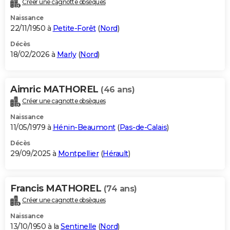
Créer une cagnotte obsèques
City break
Voyage de noces
Climat
Destinations
Voyage nature
Forum
+
PHOTO
Naissance
22/11/1950 à
Petite-Forêt
(
Nord
)
GUIDES D'ACHAT
Décès
18/02/2026 à
Marly
(
Nord
)
BONS PLANS
CARTE DE VOEUX
Aimric MATHOREL
(46 ans)
Carte Bonne année
Carte Pâques
Carte de Noël
Carte Saint-Valentin
Carte d'anniversaire
DICTIONNAIRE
Créer une cagnotte obsèques
Biographies
Expressions
Dictionnaire
Citations
Proverbes
PROGRAMME TV
Naissance
11/05/1979 à
Hénin-Beaumont
(
Pas-de-Calais
)
COPAINS D'AVANT
Décès
29/09/2025 à
Montpellier
(
Hérault
)
Se connecter
Collèges
Universités
Service militaire
S'inscrire
Lycées
Primaires
Entreprises
Avis de recherche
AVIS DE DÉCÈS
FORUM
Francis MATHOREL
(74 ans)
Lifestyle
Sport
Television
Cinema
Bricolage
Culture
Auto
Voyage
Créer une cagnotte obsèques
Naissance
13/10/1950 à la
Sentinelle
(
Nord
)