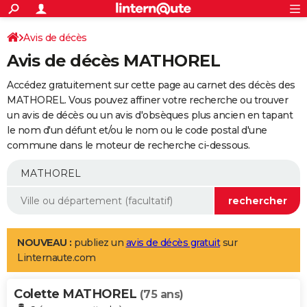
ACTUALITÉS
Connexion
S'inscrire
Avis de décès
Rechercher
Société
Education
Villes
Politique
Faits Divers
Monde
+
SPORT
Avis de décès MATHOREL
Football
Cyclisme
Forum
Coupe du monde 2026
Tennis
Rugby
CULTURE
Accédez gratuitement sur cette page au carnet des décès des
TNT
Cinéma
Musique
Programme TV
Streaming
Sorties cinéma
+
MATHOREL. Vous pouvez affiner votre recherche ou trouver
FINANCE
un avis de décès ou un avis d'obsèques plus ancien en tapant
Impôts
Immobilier
Banque
Crédit
Retraite
Epargne
Risques naturels par ville
Assurance
AUTO
le nom d'un défunt et/ou le nom ou le code postal d'une
commune dans le moteur de recherche ci-dessous.
Réserver un essai
Berlines
Forum auto
Essais
Citadines
SUV
+
HIGH-TECH
Meilleur smartphone
Ordinateurs
Guide high-tech
Mobiles
Internet
Jeux vidéo
+
BRICOLAGE
Aménagement intérieur
Cuisine
Jardinage
+
Forum
Extérieur
Salle de bains
Rangement
WEEK-END
Escapades
Expositions
Week-end nature
Guides de France
Patrimoine
Musées
+
LIFESTYLE
NOUVEAU :
publiez un
avis de décès gratuit
sur
Linternaute.com
Bien-être
Mode
+
Art de vivre
Loisirs
Modes de vie
SANTE
Colette MATHOREL
Guide de la santé
Médicaments
+
Alimentation
Maladies
Sommeil
(75 ans)
VOYAGE