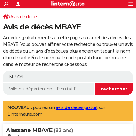
ACTUALITÉS
Connexion
S'inscrire
Avis de décès
Rechercher
Société
Education
Villes
Politique
Faits Divers
Monde
+
SPORT
Avis de décès MBAYE
Football
Cyclisme
Forum
Coupe du monde 2026
Tennis
Rugby
CULTURE
Accédez gratuitement sur cette page au carnet des décès des
TNT
Cinéma
Musique
Programme TV
Streaming
Sorties cinéma
+
MBAYE. Vous pouvez affiner votre recherche ou trouver un avis
FINANCE
de décès ou un avis d'obsèques plus ancien en tapant le nom
Impôts
Immobilier
Banque
Crédit
Retraite
Epargne
Risques naturels par ville
Assurance
AUTO
d'un défunt et/ou le nom ou le code postal d'une commune
dans le moteur de recherche ci-dessous.
Réserver un essai
Berlines
Forum auto
Essais
Citadines
SUV
+
HIGH-TECH
Meilleur smartphone
Ordinateurs
Guide high-tech
Mobiles
Internet
Jeux vidéo
+
BRICOLAGE
Aménagement intérieur
Cuisine
Jardinage
+
Forum
Extérieur
Salle de bains
Rangement
WEEK-END
Escapades
Expositions
Week-end nature
Guides de France
Patrimoine
Musées
+
LIFESTYLE
NOUVEAU :
publiez un
avis de décès gratuit
sur
Linternaute.com
Bien-être
Mode
+
Art de vivre
Loisirs
Modes de vie
SANTE
Alassane MBAYE
Guide de la santé
Médicaments
+
Alimentation
Maladies
Sommeil
(82 ans)
VOYAGE