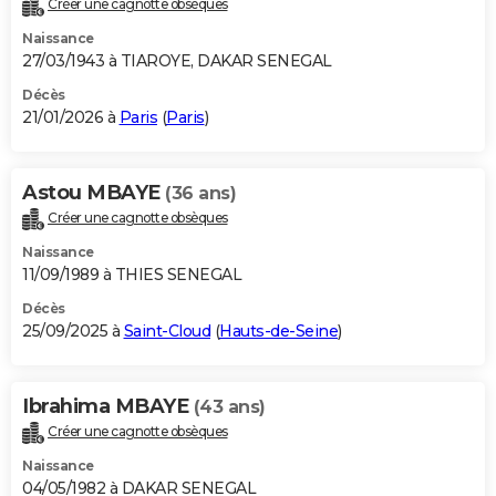
Créer une cagnotte obsèques
City break
Voyage de noces
Climat
Destinations
Voyage nature
Forum
+
PHOTO
Naissance
27/03/1943 à TIAROYE, DAKAR SENEGAL
GUIDES D'ACHAT
Décès
21/01/2026 à
Paris
(
Paris
)
BONS PLANS
CARTE DE VOEUX
Astou MBAYE
(36 ans)
Carte Bonne année
Carte Pâques
Carte de Noël
Carte Saint-Valentin
Carte d'anniversaire
DICTIONNAIRE
Créer une cagnotte obsèques
Biographies
Expressions
Dictionnaire
Citations
Proverbes
PROGRAMME TV
Naissance
11/09/1989 à THIES SENEGAL
COPAINS D'AVANT
Décès
25/09/2025 à
Saint-Cloud
(
Hauts-de-Seine
)
Se connecter
Collèges
Universités
Service militaire
S'inscrire
Lycées
Primaires
Entreprises
Avis de recherche
AVIS DE DÉCÈS
FORUM
Ibrahima MBAYE
(43 ans)
Lifestyle
Sport
Television
Cinema
Bricolage
Culture
Auto
Voyage
Créer une cagnotte obsèques
Naissance
04/05/1982 à DAKAR SENEGAL