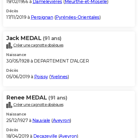
19/02/1956 à
Damelevières
(
Meurthe-et-Moselle
)
Décès
17/11/2019 à
Perpignan
(
Pyrénées-Orientales
)
Jack MEDAL
(91 ans)
Créer une cagnotte obsèques
Naissance
30/05/1928 à DEPARTEMENT D'ALGER
Décès
05/06/2019 à
Poissy
(
Yvelines
)
Renee MEDAL
(91 ans)
Créer une cagnotte obsèques
Naissance
25/12/1927 à
Nauviale
(
Aveyron
)
Décès
18/04/2019 à
Decazeville
(
Aveyron
)