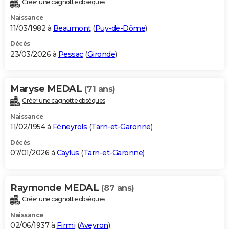
Créer une cagnotte obsèques
City break
Voyage de noces
Climat
Destinations
Voyage nature
Forum
+
PHOTO
Naissance
11/03/1982 à
Beaumont
(
Puy-de-Dôme
)
GUIDES D'ACHAT
Décès
23/03/2026 à
Pessac
(
Gironde
)
BONS PLANS
CARTE DE VOEUX
Maryse MEDAL
(71 ans)
Carte Bonne année
Carte Pâques
Carte de Noël
Carte Saint-Valentin
Carte d'anniversaire
DICTIONNAIRE
Créer une cagnotte obsèques
Biographies
Expressions
Dictionnaire
Citations
Proverbes
PROGRAMME TV
Naissance
11/02/1954 à
Féneyrols
(
Tarn-et-Garonne
)
COPAINS D'AVANT
Décès
07/01/2026 à
Caylus
(
Tarn-et-Garonne
)
Se connecter
Collèges
Universités
Service militaire
S'inscrire
Lycées
Primaires
Entreprises
Avis de recherche
AVIS DE DÉCÈS
FORUM
Raymonde MEDAL
(87 ans)
Lifestyle
Sport
Television
Cinema
Bricolage
Culture
Auto
Voyage
Créer une cagnotte obsèques
Naissance
02/06/1937 à
Firmi
(
Aveyron
)