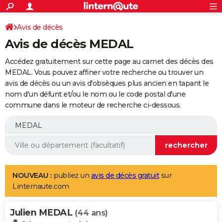
ACTUALITÉS
Connexion
S'inscrire
Avis de décès
Rechercher
Société
Education
Villes
Politique
Faits Divers
Monde
+
SPORT
Avis de décès MEDAL
Football
Cyclisme
Forum
Coupe du monde 2026
Tennis
Rugby
CULTURE
Accédez gratuitement sur cette page au carnet des décès des
TNT
Cinéma
Musique
Programme TV
Streaming
Sorties cinéma
+
MEDAL. Vous pouvez affiner votre recherche ou trouver un
FINANCE
avis de décès ou un avis d'obsèques plus ancien en tapant le
Impôts
Immobilier
Banque
Crédit
Retraite
Epargne
Risques naturels par ville
Assurance
AUTO
nom d'un défunt et/ou le nom ou le code postal d'une
commune dans le moteur de recherche ci-dessous.
Réserver un essai
Berlines
Forum auto
Essais
Citadines
SUV
+
HIGH-TECH
Meilleur smartphone
Ordinateurs
Guide high-tech
Mobiles
Internet
Jeux vidéo
+
BRICOLAGE
Aménagement intérieur
Cuisine
Jardinage
+
Forum
Extérieur
Salle de bains
Rangement
WEEK-END
Escapades
Expositions
Week-end nature
Guides de France
Patrimoine
Musées
+
LIFESTYLE
NOUVEAU :
publiez un
avis de décès gratuit
sur
Linternaute.com
Bien-être
Mode
+
Art de vivre
Loisirs
Modes de vie
SANTE
Julien MEDAL
Guide de la santé
Médicaments
+
Alimentation
Maladies
Sommeil
(44 ans)
VOYAGE