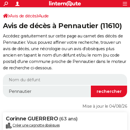
ACTUALITÉS
Connexion
S'inscrire
Avis de décès
Aude
Rechercher
Société
Education
Villes
Politique
Faits Divers
Monde
+
SPORT
Avis de décès à Pennautier (11610)
Football
Cyclisme
Forum
Coupe du monde 2026
Tennis
Rugby
CULTURE
Accédez gratuitement sur cette page au carnet des décès de
TNT
Cinéma
Musique
Programme TV
Streaming
Sorties cinéma
+
Pennautier. Vous pouvez affiner votre recherche, trouver un
FINANCE
avis de décès, une nécrologie ou un avis d'obsèques plus
Impôts
Immobilier
Banque
Crédit
Retraite
Epargne
Risques naturels par ville
Assurance
AUTO
ancien en tapant le nom d'un défunt et/ou le nom (ou code
postal) d'une commune proche de Pennautier dans le moteur
Réserver un essai
Berlines
Forum auto
Essais
Citadines
SUV
+
HIGH-TECH
de recherche ci-dessous.
Meilleur smartphone
Ordinateurs
Guide high-tech
Mobiles
Internet
Jeux vidéo
+
BRICOLAGE
Aménagement intérieur
Cuisine
Jardinage
+
Forum
Extérieur
Salle de bains
Rangement
WEEK-END
Escapades
Expositions
Week-end nature
Guides de France
Patrimoine
Musées
+
LIFESTYLE
Mise à jour le 04/08/26
Bien-être
Mode
+
Art de vivre
Loisirs
Modes de vie
SANTE
Corinne GUERRERO
(63 ans)
Guide de la santé
Médicaments
+
Alimentation
Maladies
Sommeil
VOYAGE
Créer une cagnotte obsèques