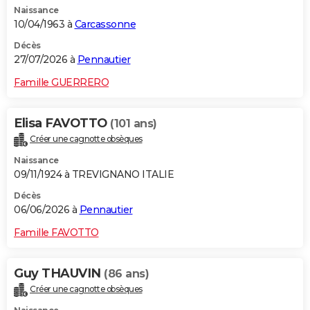
Naissance
City break
Voyage de noces
Climat
Destinations
Voyage nature
Forum
+
PHOTO
10/04/1963 à
Carcassonne
GUIDES D'ACHAT
Décès
27/07/2026 à
Pennautier
BONS PLANS
Famille GUERRERO
CARTE DE VOEUX
Elisa FAVOTTO
(101 ans)
Carte Bonne année
Carte Pâques
Carte de Noël
Carte Saint-Valentin
Carte d'anniversaire
DICTIONNAIRE
Créer une cagnotte obsèques
Biographies
Expressions
Dictionnaire
Citations
Proverbes
PROGRAMME TV
Naissance
09/11/1924 à TREVIGNANO ITALIE
COPAINS D'AVANT
Décès
06/06/2026 à
Pennautier
Se connecter
Collèges
Universités
Service militaire
S'inscrire
Lycées
Primaires
Entreprises
Avis de recherche
AVIS DE DÉCÈS
Famille FAVOTTO
FORUM
Lifestyle
Sport
Television
Cinema
Bricolage
Culture
Auto
Voyage
Guy THAUVIN
(86 ans)
Créer une cagnotte obsèques