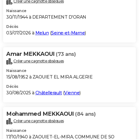
Créer une cagnotte obsèques
City break
Voyage de noces
Climat
Destinations
Voyage nature
Forum
+
PHOTO
Naissance
30/11/1944 à DEPARTEMENT D'ORAN
GUIDES D'ACHAT
Décès
03/07/2026 à
Melun
(
Seine-et-Marne
)
BONS PLANS
CARTE DE VOEUX
Amar MEKKAOUI
(73 ans)
Carte Bonne année
Carte Pâques
Carte de Noël
Carte Saint-Valentin
Carte d'anniversaire
DICTIONNAIRE
Créer une cagnotte obsèques
Biographies
Expressions
Dictionnaire
Citations
Proverbes
PROGRAMME TV
Naissance
15/08/1952 à ZAOUIET EL MIRA ALGERIE
COPAINS D'AVANT
Décès
30/08/2025 à
Châtellerault
(
Vienne
)
Se connecter
Collèges
Universités
Service militaire
S'inscrire
Lycées
Primaires
Entreprises
Avis de recherche
AVIS DE DÉCÈS
FORUM
Mohammed MEKKAOUI
(84 ans)
Lifestyle
Sport
Television
Cinema
Bricolage
Culture
Auto
Voyage
Créer une cagnotte obsèques
Naissance
17/10/1940 à ZAOUIET-EL-MIRA, COMMUNE DE SO