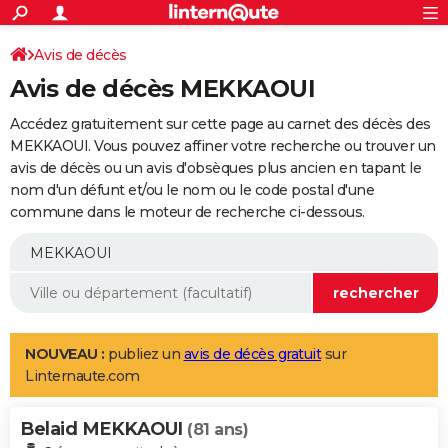
ACTUALITÉS
Connexion
S'inscrire
Avis de décès
Rechercher
Société
Education
Villes
Politique
Faits Divers
Monde
+
SPORT
Avis de décès MEKKAOUI
Football
Cyclisme
Forum
Coupe du monde 2026
Tennis
Rugby
CULTURE
Accédez gratuitement sur cette page au carnet des décès des
TNT
Cinéma
Musique
Programme TV
Streaming
Sorties cinéma
+
MEKKAOUI. Vous pouvez affiner votre recherche ou trouver un
FINANCE
avis de décès ou un avis d'obsèques plus ancien en tapant le
Impôts
Immobilier
Banque
Crédit
Retraite
Epargne
Risques naturels par ville
Assurance
AUTO
nom d'un défunt et/ou le nom ou le code postal d'une
commune dans le moteur de recherche ci-dessous.
Réserver un essai
Berlines
Forum auto
Essais
Citadines
SUV
+
HIGH-TECH
Meilleur smartphone
Ordinateurs
Guide high-tech
Mobiles
Internet
Jeux vidéo
+
BRICOLAGE
Aménagement intérieur
Cuisine
Jardinage
+
Forum
Extérieur
Salle de bains
Rangement
WEEK-END
Escapades
Expositions
Week-end nature
Guides de France
Patrimoine
Musées
+
LIFESTYLE
NOUVEAU :
publiez un
avis de décès gratuit
sur
Linternaute.com
Bien-être
Mode
+
Art de vivre
Loisirs
Modes de vie
SANTE
Belaid MEKKAOUI
Guide de la santé
Médicaments
+
Alimentation
Maladies
Sommeil
(81 ans)
VOYAGE