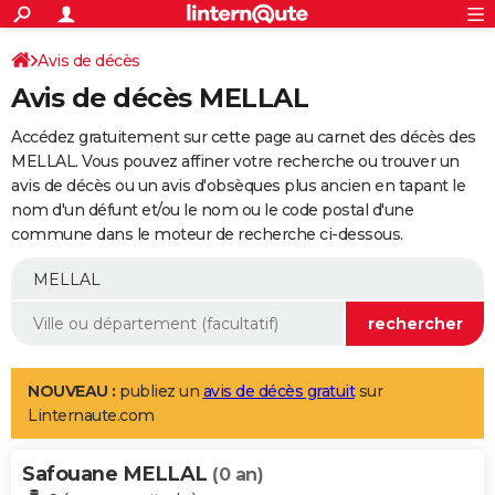
ACTUALITÉS
Connexion
S'inscrire
Avis de décès
Rechercher
Société
Education
Villes
Politique
Faits Divers
Monde
+
SPORT
Avis de décès MELLAL
Football
Cyclisme
Forum
Coupe du monde 2026
Tennis
Rugby
CULTURE
Accédez gratuitement sur cette page au carnet des décès des
TNT
Cinéma
Musique
Programme TV
Streaming
Sorties cinéma
+
MELLAL. Vous pouvez affiner votre recherche ou trouver un
FINANCE
avis de décès ou un avis d'obsèques plus ancien en tapant le
Impôts
Immobilier
Banque
Crédit
Retraite
Epargne
Risques naturels par ville
Assurance
AUTO
nom d'un défunt et/ou le nom ou le code postal d'une
commune dans le moteur de recherche ci-dessous.
Réserver un essai
Berlines
Forum auto
Essais
Citadines
SUV
+
HIGH-TECH
Meilleur smartphone
Ordinateurs
Guide high-tech
Mobiles
Internet
Jeux vidéo
+
BRICOLAGE
Aménagement intérieur
Cuisine
Jardinage
+
Forum
Extérieur
Salle de bains
Rangement
WEEK-END
Escapades
Expositions
Week-end nature
Guides de France
Patrimoine
Musées
+
LIFESTYLE
NOUVEAU :
publiez un
avis de décès gratuit
sur
Linternaute.com
Bien-être
Mode
+
Art de vivre
Loisirs
Modes de vie
SANTE
Safouane MELLAL
Guide de la santé
Médicaments
+
Alimentation
Maladies
Sommeil
(0 an)
VOYAGE