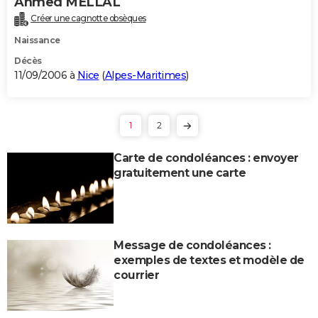
Ahmed MELLAL
Créer une cagnotte obsèques
Naissance
Décès
11/09/2006 à
Nice
(
Alpes-Maritimes
)
1
2
Carte de condoléances : envoyer
gratuitement une carte
Message de condoléances :
exemples de textes et modèle de
courrier