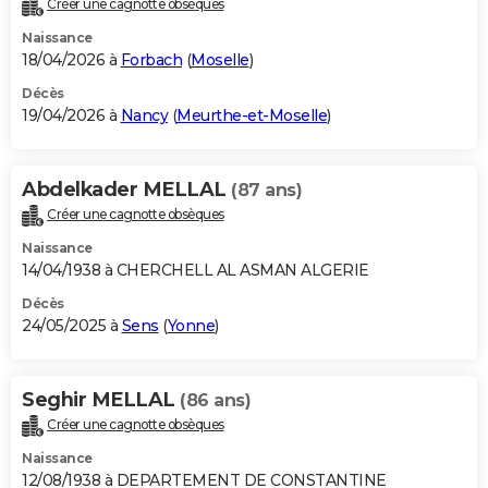
Créer une cagnotte obsèques
City break
Voyage de noces
Climat
Destinations
Voyage nature
Forum
+
PHOTO
Naissance
18/04/2026 à
Forbach
(
Moselle
)
GUIDES D'ACHAT
Décès
19/04/2026 à
Nancy
(
Meurthe-et-Moselle
)
BONS PLANS
CARTE DE VOEUX
Abdelkader MELLAL
(87 ans)
Carte Bonne année
Carte Pâques
Carte de Noël
Carte Saint-Valentin
Carte d'anniversaire
DICTIONNAIRE
Créer une cagnotte obsèques
Biographies
Expressions
Dictionnaire
Citations
Proverbes
PROGRAMME TV
Naissance
14/04/1938 à CHERCHELL AL ASMAN ALGERIE
COPAINS D'AVANT
Décès
24/05/2025 à
Sens
(
Yonne
)
Se connecter
Collèges
Universités
Service militaire
S'inscrire
Lycées
Primaires
Entreprises
Avis de recherche
AVIS DE DÉCÈS
FORUM
Seghir MELLAL
(86 ans)
Lifestyle
Sport
Television
Cinema
Bricolage
Culture
Auto
Voyage
Créer une cagnotte obsèques
Naissance
12/08/1938 à DEPARTEMENT DE CONSTANTINE