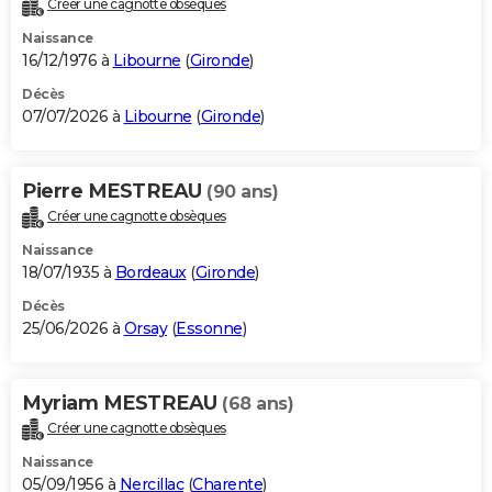
Créer une cagnotte obsèques
City break
Voyage de noces
Climat
Destinations
Voyage nature
Forum
+
PHOTO
Naissance
16/12/1976 à
Libourne
(
Gironde
)
GUIDES D'ACHAT
Décès
07/07/2026 à
Libourne
(
Gironde
)
BONS PLANS
CARTE DE VOEUX
Pierre MESTREAU
(90 ans)
Carte Bonne année
Carte Pâques
Carte de Noël
Carte Saint-Valentin
Carte d'anniversaire
DICTIONNAIRE
Créer une cagnotte obsèques
Biographies
Expressions
Dictionnaire
Citations
Proverbes
PROGRAMME TV
Naissance
18/07/1935 à
Bordeaux
(
Gironde
)
COPAINS D'AVANT
Décès
25/06/2026 à
Orsay
(
Essonne
)
Se connecter
Collèges
Universités
Service militaire
S'inscrire
Lycées
Primaires
Entreprises
Avis de recherche
AVIS DE DÉCÈS
FORUM
Myriam MESTREAU
(68 ans)
Lifestyle
Sport
Television
Cinema
Bricolage
Culture
Auto
Voyage
Créer une cagnotte obsèques
Naissance
05/09/1956 à
Nercillac
(
Charente
)