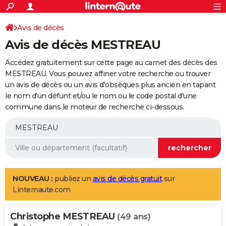
ACTUALITÉS
Connexion
S'inscrire
Avis de décès
Rechercher
Société
Education
Villes
Politique
Faits Divers
Monde
+
SPORT
Avis de décès MESTREAU
Football
Cyclisme
Forum
Coupe du monde 2026
Tennis
Rugby
CULTURE
Accédez gratuitement sur cette page au carnet des décès des
TNT
Cinéma
Musique
Programme TV
Streaming
Sorties cinéma
+
MESTREAU. Vous pouvez affiner votre recherche ou trouver
FINANCE
un avis de décès ou un avis d'obsèques plus ancien en tapant
Impôts
Immobilier
Banque
Crédit
Retraite
Epargne
Risques naturels par ville
Assurance
AUTO
le nom d'un défunt et/ou le nom ou le code postal d'une
commune dans le moteur de recherche ci-dessous.
Réserver un essai
Berlines
Forum auto
Essais
Citadines
SUV
+
HIGH-TECH
Meilleur smartphone
Ordinateurs
Guide high-tech
Mobiles
Internet
Jeux vidéo
+
BRICOLAGE
Aménagement intérieur
Cuisine
Jardinage
+
Forum
Extérieur
Salle de bains
Rangement
WEEK-END
Escapades
Expositions
Week-end nature
Guides de France
Patrimoine
Musées
+
LIFESTYLE
NOUVEAU :
publiez un
avis de décès gratuit
sur
Linternaute.com
Bien-être
Mode
+
Art de vivre
Loisirs
Modes de vie
SANTE
Christophe MESTREAU
Guide de la santé
Médicaments
+
Alimentation
Maladies
Sommeil
(49 ans)
VOYAGE