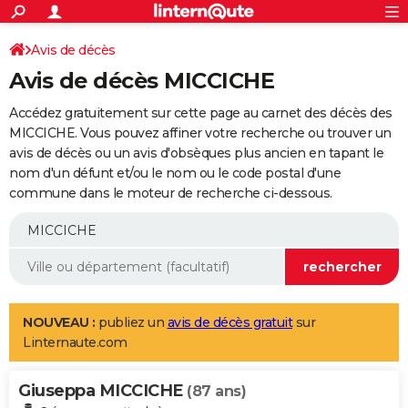
ACTUALITÉS
Connexion
S'inscrire
Avis de décès
Rechercher
Société
Education
Villes
Politique
Faits Divers
Monde
+
SPORT
Avis de décès MICCICHE
Football
Cyclisme
Forum
Coupe du monde 2026
Tennis
Rugby
CULTURE
Accédez gratuitement sur cette page au carnet des décès des
TNT
Cinéma
Musique
Programme TV
Streaming
Sorties cinéma
+
MICCICHE. Vous pouvez affiner votre recherche ou trouver un
FINANCE
avis de décès ou un avis d'obsèques plus ancien en tapant le
Impôts
Immobilier
Banque
Crédit
Retraite
Epargne
Risques naturels par ville
Assurance
AUTO
nom d'un défunt et/ou le nom ou le code postal d'une
commune dans le moteur de recherche ci-dessous.
Réserver un essai
Berlines
Forum auto
Essais
Citadines
SUV
+
HIGH-TECH
Meilleur smartphone
Ordinateurs
Guide high-tech
Mobiles
Internet
Jeux vidéo
+
BRICOLAGE
Aménagement intérieur
Cuisine
Jardinage
+
Forum
Extérieur
Salle de bains
Rangement
WEEK-END
Escapades
Expositions
Week-end nature
Guides de France
Patrimoine
Musées
+
LIFESTYLE
NOUVEAU :
publiez un
avis de décès gratuit
sur
Linternaute.com
Bien-être
Mode
+
Art de vivre
Loisirs
Modes de vie
SANTE
Giuseppa MICCICHE
Guide de la santé
Médicaments
+
Alimentation
Maladies
Sommeil
(87 ans)
VOYAGE