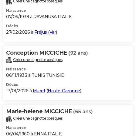
Créer une cagnotte obsèques
City break
Voyage de noces
Climat
Destinations
Voyage nature
Forum
+
PHOTO
Naissance
07/06/1938 à RAVANUSA ITALIE
GUIDES D'ACHAT
Décès
27/02/2026 à
Fréjus
(
Var
)
BONS PLANS
CARTE DE VOEUX
Conception MICCICHE
(92 ans)
Carte Bonne année
Carte Pâques
Carte de Noël
Carte Saint-Valentin
Carte d'anniversaire
DICTIONNAIRE
Créer une cagnotte obsèques
Biographies
Expressions
Dictionnaire
Citations
Proverbes
PROGRAMME TV
Naissance
06/11/1933 à TUNIS TUNISIE
COPAINS D'AVANT
Décès
13/01/2026 à
Muret
(
Haute-Garonne
)
Se connecter
Collèges
Universités
Service militaire
S'inscrire
Lycées
Primaires
Entreprises
Avis de recherche
AVIS DE DÉCÈS
FORUM
Marie-helene MICCICHE
(65 ans)
Lifestyle
Sport
Television
Cinema
Bricolage
Culture
Auto
Voyage
Créer une cagnotte obsèques
Naissance
06/04/1960 à ENNA ITALIE