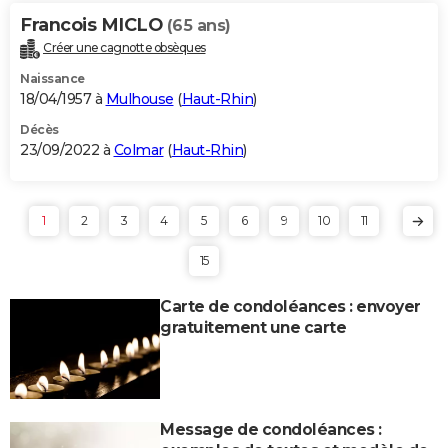
Francois MICLO
(65 ans)
Créer une cagnotte obsèques
Naissance
18/04/1957 à
Mulhouse
(
Haut-Rhin
)
Décès
23/09/2022 à
Colmar
(
Haut-Rhin
)
1
2
3
4
5
6
9
10
11
15
Carte de condoléances : envoyer
gratuitement une carte
Message de condoléances :