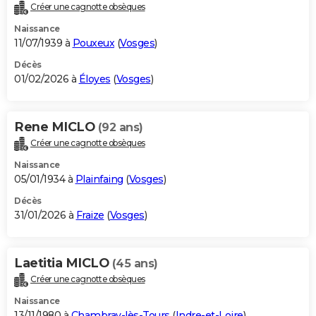
Créer une cagnotte obsèques
Naissance
11/07/1939 à
Pouxeux
(
Vosges
)
Décès
01/02/2026 à
Éloyes
(
Vosges
)
Rene MICLO
(92 ans)
Créer une cagnotte obsèques
Naissance
05/01/1934 à
Plainfaing
(
Vosges
)
Décès
31/01/2026 à
Fraize
(
Vosges
)
Laetitia MICLO
(45 ans)
Créer une cagnotte obsèques
Naissance
13/11/1980 à
Chambray-lès-Tours
(
Indre-et-Loire
)