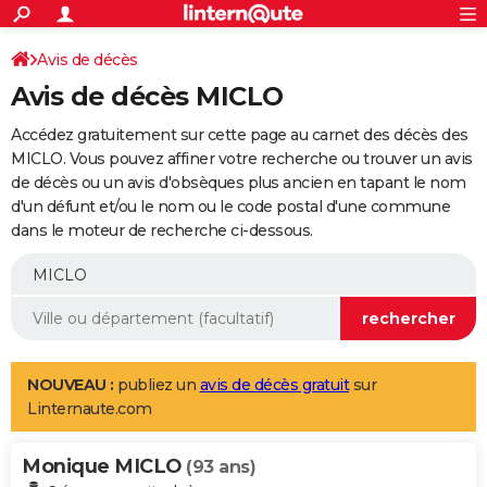
ACTUALITÉS
Connexion
S'inscrire
Avis de décès
Rechercher
Société
Education
Villes
Politique
Faits Divers
Monde
+
SPORT
Avis de décès MICLO
Football
Cyclisme
Forum
Coupe du monde 2026
Tennis
Rugby
CULTURE
Accédez gratuitement sur cette page au carnet des décès des
TNT
Cinéma
Musique
Programme TV
Streaming
Sorties cinéma
+
MICLO. Vous pouvez affiner votre recherche ou trouver un avis
FINANCE
de décès ou un avis d'obsèques plus ancien en tapant le nom
Impôts
Immobilier
Banque
Crédit
Retraite
Epargne
Risques naturels par ville
Assurance
AUTO
d'un défunt et/ou le nom ou le code postal d'une commune
dans le moteur de recherche ci-dessous.
Réserver un essai
Berlines
Forum auto
Essais
Citadines
SUV
+
HIGH-TECH
Meilleur smartphone
Ordinateurs
Guide high-tech
Mobiles
Internet
Jeux vidéo
+
BRICOLAGE
Aménagement intérieur
Cuisine
Jardinage
+
Forum
Extérieur
Salle de bains
Rangement
WEEK-END
Escapades
Expositions
Week-end nature
Guides de France
Patrimoine
Musées
+
LIFESTYLE
NOUVEAU :
publiez un
avis de décès gratuit
sur
Linternaute.com
Bien-être
Mode
+
Art de vivre
Loisirs
Modes de vie
SANTE
Monique MICLO
Guide de la santé
Médicaments
+
Alimentation
Maladies
Sommeil
(93 ans)
VOYAGE