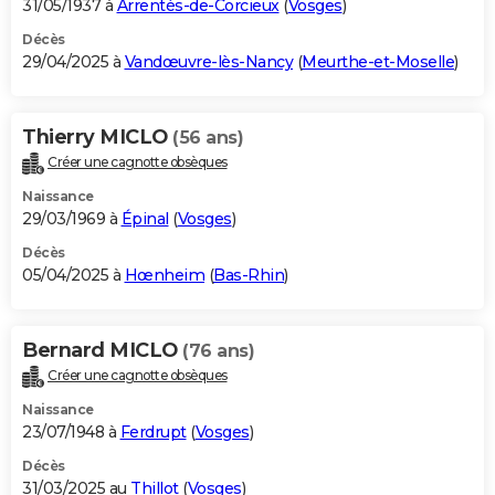
31/05/1937 à
Arrentès-de-Corcieux
(
Vosges
)
Décès
29/04/2025 à
Vandœuvre-lès-Nancy
(
Meurthe-et-Moselle
)
Thierry MICLO
(56 ans)
Créer une cagnotte obsèques
Naissance
29/03/1969 à
Épinal
(
Vosges
)
Décès
05/04/2025 à
Hœnheim
(
Bas-Rhin
)
Bernard MICLO
(76 ans)
Créer une cagnotte obsèques
Naissance
23/07/1948 à
Ferdrupt
(
Vosges
)
Décès
31/03/2025 au
Thillot
(
Vosges
)