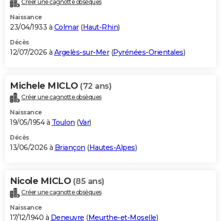
Créer une cagnotte obsèques
City break
Voyage de noces
Climat
Destinations
Voyage nature
Forum
+
PHOTO
Naissance
23/04/1933 à
Colmar
(
Haut-Rhin
)
GUIDES D'ACHAT
Décès
12/07/2026 à
Argelès-sur-Mer
(
Pyrénées-Orientales
)
BONS PLANS
CARTE DE VOEUX
Michele MICLO
(72 ans)
Carte Bonne année
Carte Pâques
Carte de Noël
Carte Saint-Valentin
Carte d'anniversaire
DICTIONNAIRE
Créer une cagnotte obsèques
Biographies
Expressions
Dictionnaire
Citations
Proverbes
PROGRAMME TV
Naissance
19/05/1954 à
Toulon
(
Var
)
COPAINS D'AVANT
Décès
13/06/2026 à
Briançon
(
Hautes-Alpes
)
Se connecter
Collèges
Universités
Service militaire
S'inscrire
Lycées
Primaires
Entreprises
Avis de recherche
AVIS DE DÉCÈS
FORUM
Nicole MICLO
(85 ans)
Lifestyle
Sport
Television
Cinema
Bricolage
Culture
Auto
Voyage
Créer une cagnotte obsèques
Naissance
17/12/1940 à
Deneuvre
(
Meurthe-et-Moselle
)