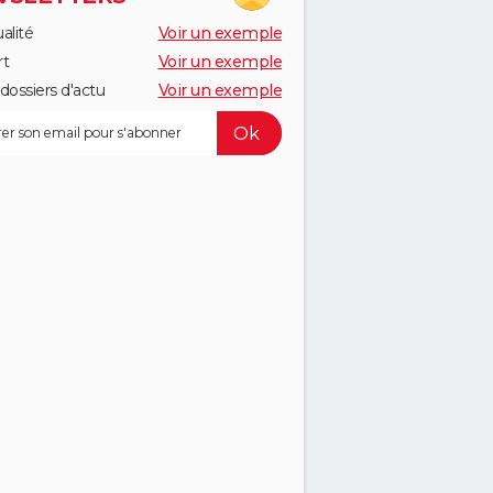
alité
Voir un exemple
rt
Voir un exemple
dossiers d'actu
Voir un exemple