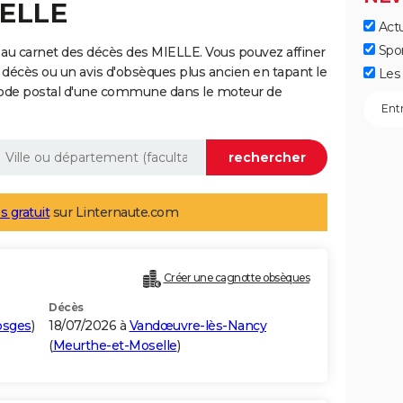
IELLE
Actu
Spo
au carnet des décès des MIELLE. Vous pouvez affiner
 décès ou un avis d'obsèques plus ancien en tapant le
Les 
code postal d'une commune dans le moteur de
s gratuit
sur Linternaute.com
Créer une cagnotte obsèques
Décès
osges
)
18/07/2026 à
Vandœuvre-lès-Nancy
(
Meurthe-et-Moselle
)