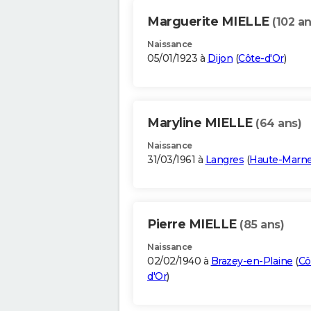
Marguerite MIELLE
(102 an
Naissance
05/01/1923 à
Dijon
(
Côte-d'Or
)
Maryline MIELLE
(64 ans)
Naissance
31/03/1961 à
Langres
(
Haute-Marn
Pierre MIELLE
(85 ans)
Naissance
02/02/1940 à
Brazey-en-Plaine
(
Cô
d'Or
)