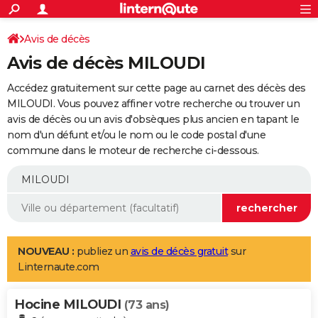
ACTUALITÉS
Connexion
S'inscrire
Avis de décès
Rechercher
Société
Education
Villes
Politique
Faits Divers
Monde
+
SPORT
Avis de décès MILOUDI
Football
Cyclisme
Forum
Coupe du monde 2026
Tennis
Rugby
CULTURE
Accédez gratuitement sur cette page au carnet des décès des
TNT
Cinéma
Musique
Programme TV
Streaming
Sorties cinéma
+
MILOUDI. Vous pouvez affiner votre recherche ou trouver un
FINANCE
avis de décès ou un avis d'obsèques plus ancien en tapant le
Impôts
Immobilier
Banque
Crédit
Retraite
Epargne
Risques naturels par ville
Assurance
AUTO
nom d'un défunt et/ou le nom ou le code postal d'une
commune dans le moteur de recherche ci-dessous.
Réserver un essai
Berlines
Forum auto
Essais
Citadines
SUV
+
HIGH-TECH
Meilleur smartphone
Ordinateurs
Guide high-tech
Mobiles
Internet
Jeux vidéo
+
BRICOLAGE
Aménagement intérieur
Cuisine
Jardinage
+
Forum
Extérieur
Salle de bains
Rangement
WEEK-END
Escapades
Expositions
Week-end nature
Guides de France
Patrimoine
Musées
+
LIFESTYLE
NOUVEAU :
publiez un
avis de décès gratuit
sur
Linternaute.com
Bien-être
Mode
+
Art de vivre
Loisirs
Modes de vie
SANTE
Hocine MILOUDI
Guide de la santé
Médicaments
+
Alimentation
Maladies
Sommeil
(73 ans)
VOYAGE