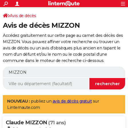
ACTUALITÉS
Connexion
S'inscrire
Avis de décès
Rechercher
Société
Education
Villes
Politique
Faits Divers
Monde
+
SPORT
Avis de décès MIZZON
Football
Cyclisme
Forum
Coupe du monde 2026
Tennis
Rugby
CULTURE
Accédez gratuitement sur cette page au carnet des décès des
TNT
Cinéma
Musique
Programme TV
Streaming
Sorties cinéma
+
MIZZON. Vous pouvez affiner votre recherche ou trouver un
FINANCE
avis de décès ou un avis d'obsèques plus ancien en tapant le
Impôts
Immobilier
Banque
Crédit
Retraite
Epargne
Risques naturels par ville
Assurance
AUTO
nom d'un défunt et/ou le nom ou le code postal d'une
commune dans le moteur de recherche ci-dessous.
Réserver un essai
Berlines
Forum auto
Essais
Citadines
SUV
+
HIGH-TECH
Meilleur smartphone
Ordinateurs
Guide high-tech
Mobiles
Internet
Jeux vidéo
+
BRICOLAGE
Aménagement intérieur
Cuisine
Jardinage
+
Forum
Extérieur
Salle de bains
Rangement
WEEK-END
Escapades
Expositions
Week-end nature
Guides de France
Patrimoine
Musées
+
LIFESTYLE
NOUVEAU :
publiez un
avis de décès gratuit
sur
Linternaute.com
Bien-être
Mode
+
Art de vivre
Loisirs
Modes de vie
SANTE
Claude MIZZON
Guide de la santé
Médicaments
+
Alimentation
Maladies
Sommeil
(71 ans)
VOYAGE