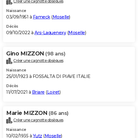
Créer une cagnotte obsèques
City break
Voyage de noces
Climat
Destinations
Voyage nature
Forum
+
PHOTO
Naissance
03/09/1951 à
Fameck
(
Moselle
)
GUIDES D'ACHAT
Décès
09/10/2022 à
Ars-Laquenexy
(
Moselle
)
BONS PLANS
CARTE DE VOEUX
Gino MIZZON
(98 ans)
Carte Bonne année
Carte Pâques
Carte de Noël
Carte Saint-Valentin
Carte d'anniversaire
DICTIONNAIRE
Créer une cagnotte obsèques
Biographies
Expressions
Dictionnaire
Citations
Proverbes
PROGRAMME TV
Naissance
25/01/1923 à FOSSALTA DI PIAVE ITALIE
COPAINS D'AVANT
Décès
11/07/2021 à
Briare
(
Loiret
)
Se connecter
Collèges
Universités
Service militaire
S'inscrire
Lycées
Primaires
Entreprises
Avis de recherche
AVIS DE DÉCÈS
FORUM
Marie MIZZON
(86 ans)
Lifestyle
Sport
Television
Cinema
Bricolage
Culture
Auto
Voyage
Créer une cagnotte obsèques
Naissance
10/02/1935 à
Yutz
(
Moselle
)