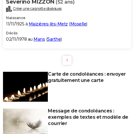
Severino MIZZON
(52 ans)
Créer une cagnotte obsèques
Naissance
11/11/1925 à
Maizières-lès-Metz
(
Moselle
)
Décès
02/11/1978 au
Mans
(
Sarthe
)
1
Carte de condoléances : envoyer
gratuitement une carte
Message de condoléances :
exemples de textes et modèle de
courrier