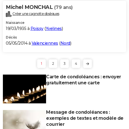
Michel MONCHAL
(79 ans)
Créer une cagnotte obsèques
Naissance
19/03/1935 à
Poissy
(
Yvelines
)
Décès
05/05/2014 à
Valenciennes
(
Nord
)
1
2
3
4
Carte de condoléances : envoyer
gratuitement une carte
Message de condoléances :
exemples de textes et modèle de
courrier