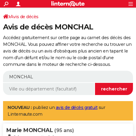
ACTUALITÉS
Connexion
S'inscrire
Avis de décès
Rechercher
Société
Education
Villes
Politique
Faits Divers
Monde
+
SPORT
Avis de décès MONCHAL
Football
Cyclisme
Forum
Coupe du monde 2026
Tennis
Rugby
CULTURE
Accédez gratuitement sur cette page au carnet des décès des
TNT
Cinéma
Musique
Programme TV
Streaming
Sorties cinéma
+
MONCHAL. Vous pouvez affiner votre recherche ou trouver un
FINANCE
avis de décès ou un avis d'obsèques plus ancien en tapant le
Impôts
Immobilier
Banque
Crédit
Retraite
Epargne
Risques naturels par ville
Assurance
AUTO
nom d'un défunt et/ou le nom ou le code postal d'une
commune dans le moteur de recherche ci-dessous.
Réserver un essai
Berlines
Forum auto
Essais
Citadines
SUV
+
HIGH-TECH
Meilleur smartphone
Ordinateurs
Guide high-tech
Mobiles
Internet
Jeux vidéo
+
BRICOLAGE
Aménagement intérieur
Cuisine
Jardinage
+
Forum
Extérieur
Salle de bains
Rangement
WEEK-END
Escapades
Expositions
Week-end nature
Guides de France
Patrimoine
Musées
+
LIFESTYLE
NOUVEAU :
publiez un
avis de décès gratuit
sur
Linternaute.com
Bien-être
Mode
+
Art de vivre
Loisirs
Modes de vie
SANTE
Marie MONCHAL
Guide de la santé
Médicaments
+
Alimentation
Maladies
Sommeil
(95 ans)
VOYAGE