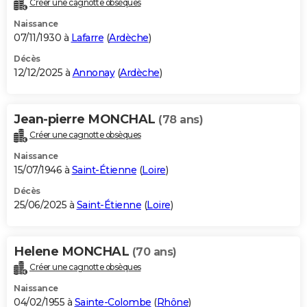
Créer une cagnotte obsèques
City break
Voyage de noces
Climat
Destinations
Voyage nature
Forum
+
PHOTO
Naissance
07/11/1930 à
Lafarre
(
Ardèche
)
GUIDES D'ACHAT
Décès
12/12/2025 à
Annonay
(
Ardèche
)
BONS PLANS
CARTE DE VOEUX
Jean-pierre MONCHAL
(78 ans)
Carte Bonne année
Carte Pâques
Carte de Noël
Carte Saint-Valentin
Carte d'anniversaire
DICTIONNAIRE
Créer une cagnotte obsèques
Biographies
Expressions
Dictionnaire
Citations
Proverbes
PROGRAMME TV
Naissance
15/07/1946 à
Saint-Étienne
(
Loire
)
COPAINS D'AVANT
Décès
25/06/2025 à
Saint-Étienne
(
Loire
)
Se connecter
Collèges
Universités
Service militaire
S'inscrire
Lycées
Primaires
Entreprises
Avis de recherche
AVIS DE DÉCÈS
FORUM
Helene MONCHAL
(70 ans)
Lifestyle
Sport
Television
Cinema
Bricolage
Culture
Auto
Voyage
Créer une cagnotte obsèques
Naissance
04/02/1955 à
Sainte-Colombe
(
Rhône
)