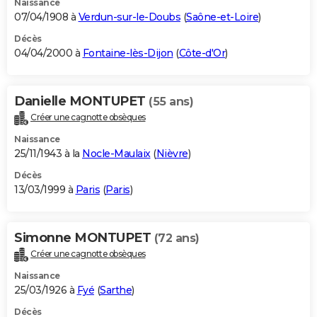
Naissance
07/04/1908 à
Verdun-sur-le-Doubs
(
Saône-et-Loire
)
Décès
04/04/2000 à
Fontaine-lès-Dijon
(
Côte-d'Or
)
Danielle MONTUPET
(55 ans)
Créer une cagnotte obsèques
Naissance
25/11/1943 à la
Nocle-Maulaix
(
Nièvre
)
Décès
13/03/1999 à
Paris
(
Paris
)
Simonne MONTUPET
(72 ans)
Créer une cagnotte obsèques
Naissance
25/03/1926 à
Fyé
(
Sarthe
)
Décès