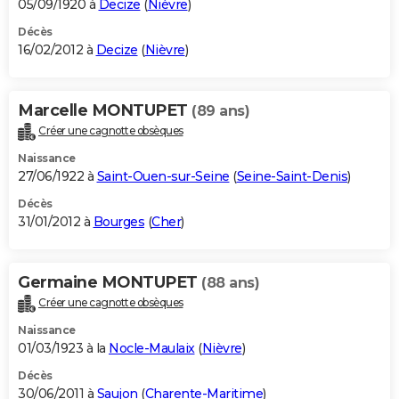
05/09/1920 à
Decize
(
Nièvre
)
Décès
16/02/2012 à
Decize
(
Nièvre
)
Marcelle MONTUPET
(89 ans)
Créer une cagnotte obsèques
Naissance
27/06/1922 à
Saint-Ouen-sur-Seine
(
Seine-Saint-Denis
)
Décès
31/01/2012 à
Bourges
(
Cher
)
Germaine MONTUPET
(88 ans)
Créer une cagnotte obsèques
Naissance
01/03/1923 à la
Nocle-Maulaix
(
Nièvre
)
Décès
30/06/2011 à
Saujon
(
Charente-Maritime
)