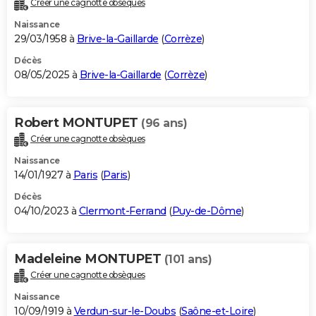
Créer une cagnotte obsèques
City break
Voyage de noces
Climat
Destinations
Voyage nature
Forum
+
PHOTO
Naissance
29/03/1958 à
Brive-la-Gaillarde
(
Corrèze
)
GUIDES D'ACHAT
Décès
08/05/2025 à
Brive-la-Gaillarde
(
Corrèze
)
BONS PLANS
CARTE DE VOEUX
Robert MONTUPET
(96 ans)
Carte Bonne année
Carte Pâques
Carte de Noël
Carte Saint-Valentin
Carte d'anniversaire
DICTIONNAIRE
Créer une cagnotte obsèques
Biographies
Expressions
Dictionnaire
Citations
Proverbes
PROGRAMME TV
Naissance
14/01/1927 à
Paris
(
Paris
)
COPAINS D'AVANT
Décès
04/10/2023 à
Clermont-Ferrand
(
Puy-de-Dôme
)
Se connecter
Collèges
Universités
Service militaire
S'inscrire
Lycées
Primaires
Entreprises
Avis de recherche
AVIS DE DÉCÈS
FORUM
Madeleine MONTUPET
(101 ans)
Lifestyle
Sport
Television
Cinema
Bricolage
Culture
Auto
Voyage
Créer une cagnotte obsèques
Naissance
10/09/1919 à
Verdun-sur-le-Doubs
(
Saône-et-Loire
)