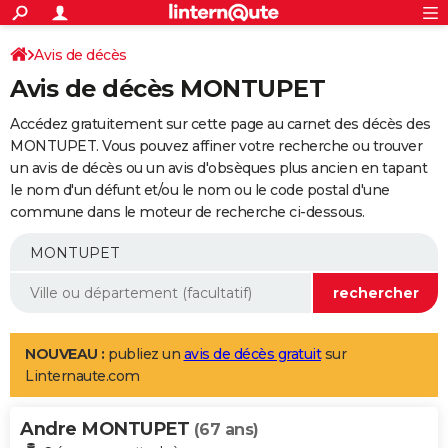
ACTUALITÉS
Connexion
S'inscrire
Avis de décès
Rechercher
Société
Education
Villes
Politique
Faits Divers
Monde
+
SPORT
Avis de décès MONTUPET
Football
Cyclisme
Forum
Coupe du monde 2026
Tennis
Rugby
CULTURE
Accédez gratuitement sur cette page au carnet des décès des
TNT
Cinéma
Musique
Programme TV
Streaming
Sorties cinéma
+
MONTUPET. Vous pouvez affiner votre recherche ou trouver
FINANCE
un avis de décès ou un avis d'obsèques plus ancien en tapant
Impôts
Immobilier
Banque
Crédit
Retraite
Epargne
Risques naturels par ville
Assurance
AUTO
le nom d'un défunt et/ou le nom ou le code postal d'une
commune dans le moteur de recherche ci-dessous.
Réserver un essai
Berlines
Forum auto
Essais
Citadines
SUV
+
HIGH-TECH
Meilleur smartphone
Ordinateurs
Guide high-tech
Mobiles
Internet
Jeux vidéo
+
BRICOLAGE
Aménagement intérieur
Cuisine
Jardinage
+
Forum
Extérieur
Salle de bains
Rangement
WEEK-END
Escapades
Expositions
Week-end nature
Guides de France
Patrimoine
Musées
+
LIFESTYLE
NOUVEAU :
publiez un
avis de décès gratuit
sur
Linternaute.com
Bien-être
Mode
+
Art de vivre
Loisirs
Modes de vie
SANTE
Andre MONTUPET
Guide de la santé
Médicaments
+
Alimentation
Maladies
Sommeil
(67 ans)
VOYAGE