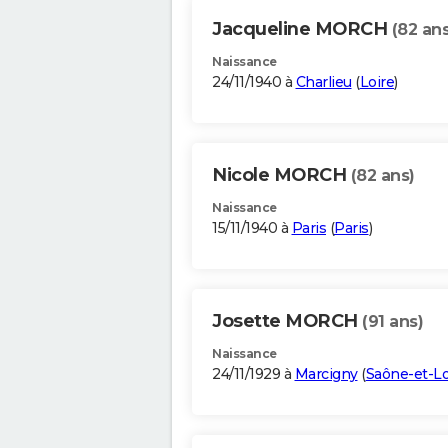
Jacqueline MORCH
(82 ans
Naissance
24/11/1940 à
Charlieu
(
Loire
)
Nicole MORCH
(82 ans)
Naissance
15/11/1940 à
Paris
(
Paris
)
Josette MORCH
(91 ans)
Naissance
24/11/1929 à
Marcigny
(
Saône-et-Lo