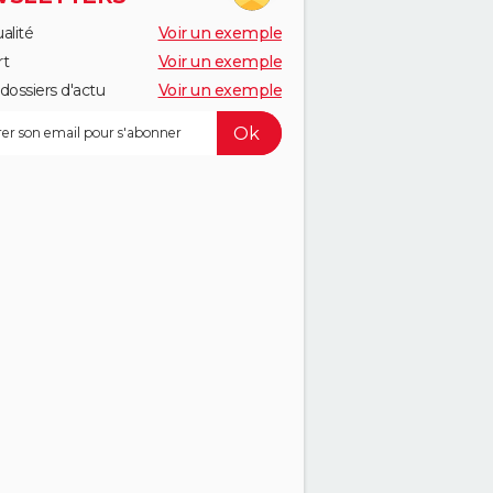
alité
Voir un exemple
rt
Voir un exemple
dossiers d'actu
Voir un exemple