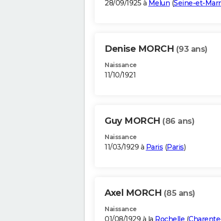
28/09/1925 à
Melun
(
Seine-et-Mar
Denise MORCH
(93 ans)
Naissance
11/10/1921
Guy MORCH
(86 ans)
Naissance
11/03/1929 à
Paris
(
Paris
)
Axel MORCH
(85 ans)
Naissance
01/08/1929 à la
Rochelle
(
Charente