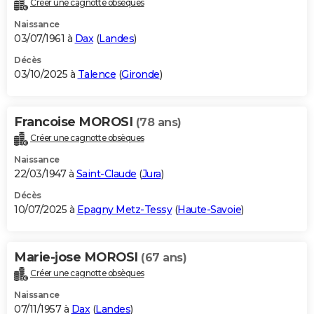
Créer une cagnotte obsèques
City break
Voyage de noces
Climat
Destinations
Voyage nature
Forum
+
PHOTO
Naissance
03/07/1961 à
Dax
(
Landes
)
GUIDES D'ACHAT
Décès
03/10/2025 à
Talence
(
Gironde
)
BONS PLANS
CARTE DE VOEUX
Francoise MOROSI
(78 ans)
Carte Bonne année
Carte Pâques
Carte de Noël
Carte Saint-Valentin
Carte d'anniversaire
DICTIONNAIRE
Créer une cagnotte obsèques
Biographies
Expressions
Dictionnaire
Citations
Proverbes
PROGRAMME TV
Naissance
22/03/1947 à
Saint-Claude
(
Jura
)
COPAINS D'AVANT
Décès
10/07/2025 à
Epagny Metz-Tessy
(
Haute-Savoie
)
Se connecter
Collèges
Universités
Service militaire
S'inscrire
Lycées
Primaires
Entreprises
Avis de recherche
AVIS DE DÉCÈS
FORUM
Marie-jose MOROSI
(67 ans)
Lifestyle
Sport
Television
Cinema
Bricolage
Culture
Auto
Voyage
Créer une cagnotte obsèques
Naissance
07/11/1957 à
Dax
(
Landes
)