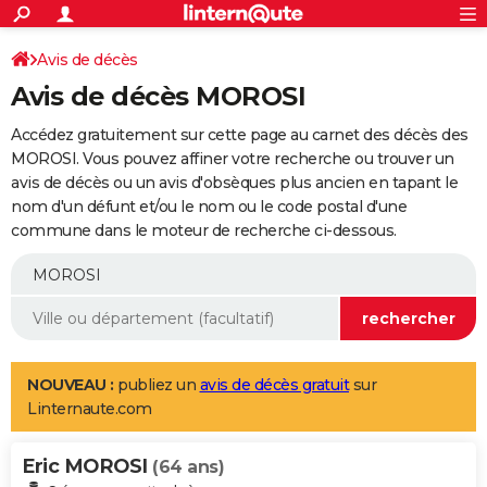
ACTUALITÉS
Connexion
S'inscrire
Avis de décès
Rechercher
Société
Education
Villes
Politique
Faits Divers
Monde
+
SPORT
Avis de décès MOROSI
Football
Cyclisme
Forum
Coupe du monde 2026
Tennis
Rugby
CULTURE
Accédez gratuitement sur cette page au carnet des décès des
TNT
Cinéma
Musique
Programme TV
Streaming
Sorties cinéma
+
MOROSI. Vous pouvez affiner votre recherche ou trouver un
FINANCE
avis de décès ou un avis d'obsèques plus ancien en tapant le
Impôts
Immobilier
Banque
Crédit
Retraite
Epargne
Risques naturels par ville
Assurance
AUTO
nom d'un défunt et/ou le nom ou le code postal d'une
commune dans le moteur de recherche ci-dessous.
Réserver un essai
Berlines
Forum auto
Essais
Citadines
SUV
+
HIGH-TECH
Meilleur smartphone
Ordinateurs
Guide high-tech
Mobiles
Internet
Jeux vidéo
+
BRICOLAGE
Aménagement intérieur
Cuisine
Jardinage
+
Forum
Extérieur
Salle de bains
Rangement
WEEK-END
Escapades
Expositions
Week-end nature
Guides de France
Patrimoine
Musées
+
LIFESTYLE
NOUVEAU :
publiez un
avis de décès gratuit
sur
Linternaute.com
Bien-être
Mode
+
Art de vivre
Loisirs
Modes de vie
SANTE
Eric MOROSI
Guide de la santé
Médicaments
+
Alimentation
Maladies
Sommeil
(64 ans)
VOYAGE