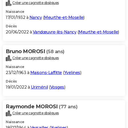
Créer une cagnotte obsèques
Naissance
17/01/1932 à
Nancy
(
Meurthe-et-Moselle
)
Décès
20/06/2022 à
Vandœuvre-lès-Nancy
(
Meurthe-et-Moselle
)
Bruno MOROSI
(58 ans)
Créer une cagnotte obsèques
Naissance
23/12/1963 à
Maisons-Laffitte
(
Yvelines
)
Décès
19/01/2022 à
Uriménil
(
Vosges
)
Raymonde MOROSI
(77 ans)
Créer une cagnotte obsèques
Naissance
18/07/1944 à
Versailles
(
Yvelines
)