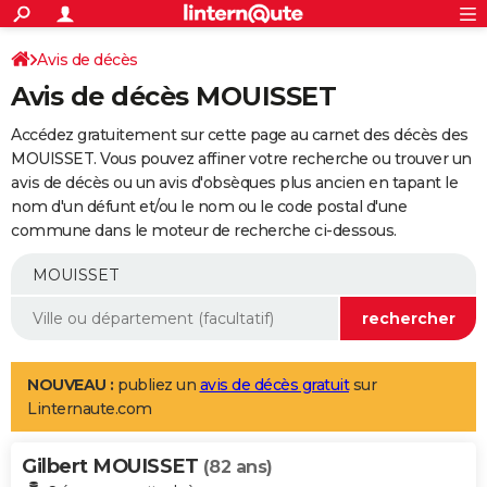
ACTUALITÉS
Connexion
S'inscrire
Avis de décès
Rechercher
Société
Education
Villes
Politique
Faits Divers
Monde
+
SPORT
Avis de décès MOUISSET
Football
Cyclisme
Forum
Coupe du monde 2026
Tennis
Rugby
CULTURE
Accédez gratuitement sur cette page au carnet des décès des
TNT
Cinéma
Musique
Programme TV
Streaming
Sorties cinéma
+
MOUISSET. Vous pouvez affiner votre recherche ou trouver un
FINANCE
avis de décès ou un avis d'obsèques plus ancien en tapant le
Impôts
Immobilier
Banque
Crédit
Retraite
Epargne
Risques naturels par ville
Assurance
AUTO
nom d'un défunt et/ou le nom ou le code postal d'une
commune dans le moteur de recherche ci-dessous.
Réserver un essai
Berlines
Forum auto
Essais
Citadines
SUV
+
HIGH-TECH
Meilleur smartphone
Ordinateurs
Guide high-tech
Mobiles
Internet
Jeux vidéo
+
BRICOLAGE
Aménagement intérieur
Cuisine
Jardinage
+
Forum
Extérieur
Salle de bains
Rangement
WEEK-END
Escapades
Expositions
Week-end nature
Guides de France
Patrimoine
Musées
+
LIFESTYLE
NOUVEAU :
publiez un
avis de décès gratuit
sur
Linternaute.com
Bien-être
Mode
+
Art de vivre
Loisirs
Modes de vie
SANTE
Gilbert MOUISSET
Guide de la santé
Médicaments
+
Alimentation
Maladies
Sommeil
(82 ans)
VOYAGE