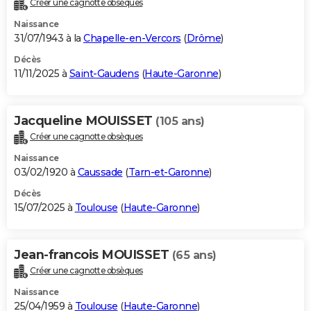
Créer une cagnotte obsèques
City break
Voyage de noces
Climat
Destinations
Voyage nature
Forum
+
PHOTO
Naissance
31/07/1943 à la
Chapelle-en-Vercors
(
Drôme
)
GUIDES D'ACHAT
Décès
11/11/2025 à
Saint-Gaudens
(
Haute-Garonne
)
BONS PLANS
CARTE DE VOEUX
Jacqueline MOUISSET
(105 ans)
Carte Bonne année
Carte Pâques
Carte de Noël
Carte Saint-Valentin
Carte d'anniversaire
DICTIONNAIRE
Créer une cagnotte obsèques
Biographies
Expressions
Dictionnaire
Citations
Proverbes
PROGRAMME TV
Naissance
03/02/1920 à
Caussade
(
Tarn-et-Garonne
)
COPAINS D'AVANT
Décès
15/07/2025 à
Toulouse
(
Haute-Garonne
)
Se connecter
Collèges
Universités
Service militaire
S'inscrire
Lycées
Primaires
Entreprises
Avis de recherche
AVIS DE DÉCÈS
FORUM
Jean-francois MOUISSET
(65 ans)
Lifestyle
Sport
Television
Cinema
Bricolage
Culture
Auto
Voyage
Créer une cagnotte obsèques
Naissance
25/04/1959 à
Toulouse
(
Haute-Garonne
)