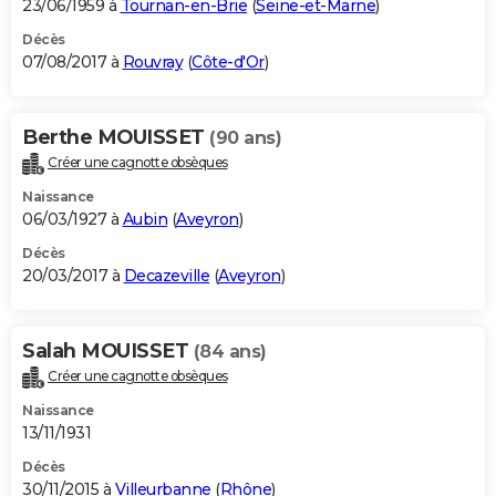
23/06/1959 à
Tournan-en-Brie
(
Seine-et-Marne
)
Décès
07/08/2017 à
Rouvray
(
Côte-d'Or
)
Berthe MOUISSET
(90 ans)
Créer une cagnotte obsèques
Naissance
06/03/1927 à
Aubin
(
Aveyron
)
Décès
20/03/2017 à
Decazeville
(
Aveyron
)
Salah MOUISSET
(84 ans)
Créer une cagnotte obsèques
Naissance
13/11/1931
Décès
30/11/2015 à
Villeurbanne
(
Rhône
)