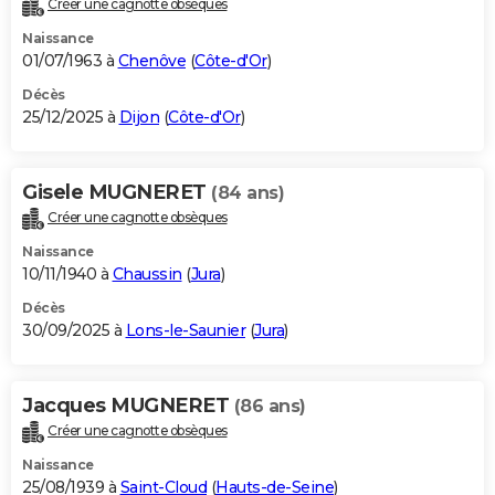
Créer une cagnotte obsèques
City break
Voyage de noces
Climat
Destinations
Voyage nature
Forum
+
PHOTO
Naissance
01/07/1963 à
Chenôve
(
Côte-d'Or
)
GUIDES D'ACHAT
Décès
25/12/2025 à
Dijon
(
Côte-d'Or
)
BONS PLANS
CARTE DE VOEUX
Gisele MUGNERET
(84 ans)
Carte Bonne année
Carte Pâques
Carte de Noël
Carte Saint-Valentin
Carte d'anniversaire
DICTIONNAIRE
Créer une cagnotte obsèques
Biographies
Expressions
Dictionnaire
Citations
Proverbes
PROGRAMME TV
Naissance
10/11/1940 à
Chaussin
(
Jura
)
COPAINS D'AVANT
Décès
30/09/2025 à
Lons-le-Saunier
(
Jura
)
Se connecter
Collèges
Universités
Service militaire
S'inscrire
Lycées
Primaires
Entreprises
Avis de recherche
AVIS DE DÉCÈS
FORUM
Jacques MUGNERET
(86 ans)
Lifestyle
Sport
Television
Cinema
Bricolage
Culture
Auto
Voyage
Créer une cagnotte obsèques
Naissance
25/08/1939 à
Saint-Cloud
(
Hauts-de-Seine
)