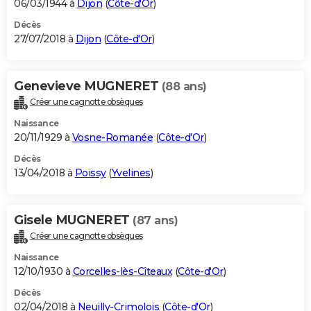
06/03/1944 à
Dijon
(
Côte-d'Or
)
Décès
27/07/2018 à
Dijon
(
Côte-d'Or
)
Genevieve MUGNERET
(88 ans)
Créer une cagnotte obsèques
Naissance
20/11/1929 à
Vosne-Romanée
(
Côte-d'Or
)
Décès
13/04/2018 à
Poissy
(
Yvelines
)
Gisele MUGNERET
(87 ans)
Créer une cagnotte obsèques
Naissance
12/10/1930 à
Corcelles-lès-Cîteaux
(
Côte-d'Or
)
Décès
02/04/2018 à
Neuilly-Crimolois
(
Côte-d'Or
)