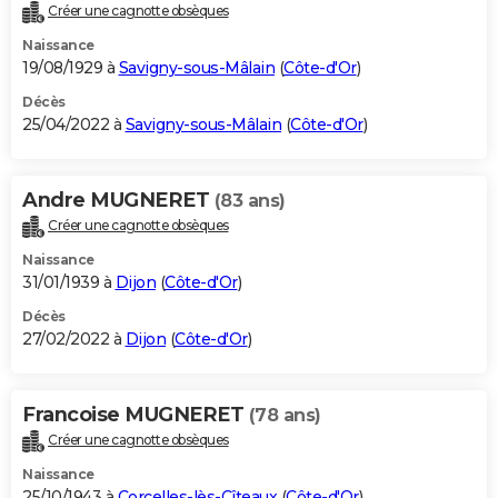
Créer une cagnotte obsèques
Naissance
19/08/1929 à
Savigny-sous-Mâlain
(
Côte-d'Or
)
Décès
25/04/2022 à
Savigny-sous-Mâlain
(
Côte-d'Or
)
Andre MUGNERET
(83 ans)
Créer une cagnotte obsèques
Naissance
31/01/1939 à
Dijon
(
Côte-d'Or
)
Décès
27/02/2022 à
Dijon
(
Côte-d'Or
)
Francoise MUGNERET
(78 ans)
Créer une cagnotte obsèques
Naissance
25/10/1943 à
Corcelles-lès-Cîteaux
(
Côte-d'Or
)