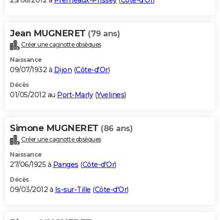
25/08/2012 à
Premeaux-Prissey
(
Côte-d'Or
)
Jean MUGNERET
(79 ans)
Créer une cagnotte obsèques
Naissance
09/07/1932 à
Dijon
(
Côte-d'Or
)
Décès
01/05/2012 au
Port-Marly
(
Yvelines
)
Simone MUGNERET
(86 ans)
Créer une cagnotte obsèques
Naissance
27/06/1925 à
Panges
(
Côte-d'Or
)
Décès
09/03/2012 à
Is-sur-Tille
(
Côte-d'Or
)