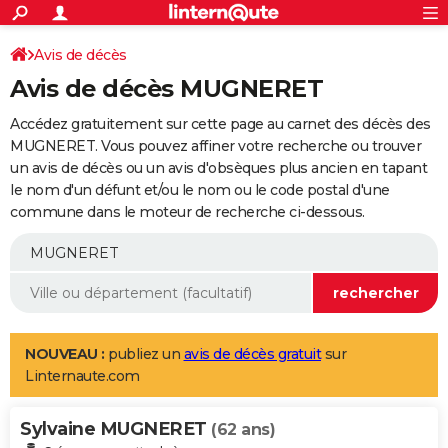
ACTUALITÉS
Connexion
S'inscrire
Avis de décès
Rechercher
Société
Education
Villes
Politique
Faits Divers
Monde
+
SPORT
Avis de décès MUGNERET
Football
Cyclisme
Forum
Coupe du monde 2026
Tennis
Rugby
CULTURE
Accédez gratuitement sur cette page au carnet des décès des
TNT
Cinéma
Musique
Programme TV
Streaming
Sorties cinéma
+
MUGNERET. Vous pouvez affiner votre recherche ou trouver
FINANCE
un avis de décès ou un avis d'obsèques plus ancien en tapant
Impôts
Immobilier
Banque
Crédit
Retraite
Epargne
Risques naturels par ville
Assurance
AUTO
le nom d'un défunt et/ou le nom ou le code postal d'une
commune dans le moteur de recherche ci-dessous.
Réserver un essai
Berlines
Forum auto
Essais
Citadines
SUV
+
HIGH-TECH
Meilleur smartphone
Ordinateurs
Guide high-tech
Mobiles
Internet
Jeux vidéo
+
BRICOLAGE
Aménagement intérieur
Cuisine
Jardinage
+
Forum
Extérieur
Salle de bains
Rangement
WEEK-END
Escapades
Expositions
Week-end nature
Guides de France
Patrimoine
Musées
+
LIFESTYLE
NOUVEAU :
publiez un
avis de décès gratuit
sur
Linternaute.com
Bien-être
Mode
+
Art de vivre
Loisirs
Modes de vie
SANTE
Sylvaine MUGNERET
Guide de la santé
Médicaments
+
Alimentation
Maladies
Sommeil
(62 ans)
VOYAGE