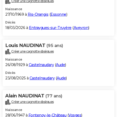
Créer une cagnotte obsèques
City break
Voyage de noces
Climat
Destinations
Voyage nature
Forum
+
PHOTO
Naissance
27/10/1969 à
Ris-Orangis
(
Essonne
)
GUIDES D'ACHAT
Décès
18/03/2026 à
Entraygues-sur-Truyère
(
Aveyron
)
BONS PLANS
CARTE DE VOEUX
Louis NAUDINAT
(95 ans)
Carte Bonne année
Carte Pâques
Carte de Noël
Carte Saint-Valentin
Carte d'anniversaire
DICTIONNAIRE
Créer une cagnotte obsèques
Biographies
Expressions
Dictionnaire
Citations
Proverbes
PROGRAMME TV
Naissance
26/08/1929 à
Castelnaudary
(
Aude
)
COPAINS D'AVANT
Décès
23/08/2025 à
Castelnaudary
(
Aude
)
Se connecter
Collèges
Universités
Service militaire
S'inscrire
Lycées
Primaires
Entreprises
Avis de recherche
AVIS DE DÉCÈS
FORUM
Alain NAUDINAT
(77 ans)
Lifestyle
Sport
Television
Cinema
Bricolage
Culture
Auto
Voyage
Créer une cagnotte obsèques
Naissance
28/06/1947 à
Fontenoy-le-Château
(
Vosges
)