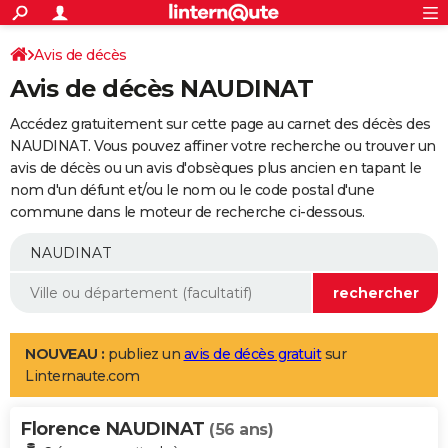
ACTUALITÉS
Connexion
S'inscrire
Avis de décès
Rechercher
Société
Education
Villes
Politique
Faits Divers
Monde
+
SPORT
Avis de décès NAUDINAT
Football
Cyclisme
Forum
Coupe du monde 2026
Tennis
Rugby
CULTURE
Accédez gratuitement sur cette page au carnet des décès des
TNT
Cinéma
Musique
Programme TV
Streaming
Sorties cinéma
+
NAUDINAT. Vous pouvez affiner votre recherche ou trouver un
FINANCE
avis de décès ou un avis d'obsèques plus ancien en tapant le
Impôts
Immobilier
Banque
Crédit
Retraite
Epargne
Risques naturels par ville
Assurance
AUTO
nom d'un défunt et/ou le nom ou le code postal d'une
commune dans le moteur de recherche ci-dessous.
Réserver un essai
Berlines
Forum auto
Essais
Citadines
SUV
+
HIGH-TECH
Meilleur smartphone
Ordinateurs
Guide high-tech
Mobiles
Internet
Jeux vidéo
+
BRICOLAGE
Aménagement intérieur
Cuisine
Jardinage
+
Forum
Extérieur
Salle de bains
Rangement
WEEK-END
Escapades
Expositions
Week-end nature
Guides de France
Patrimoine
Musées
+
LIFESTYLE
NOUVEAU :
publiez un
avis de décès gratuit
sur
Linternaute.com
Bien-être
Mode
+
Art de vivre
Loisirs
Modes de vie
SANTE
Florence NAUDINAT
Guide de la santé
Médicaments
+
Alimentation
Maladies
Sommeil
(56 ans)
VOYAGE