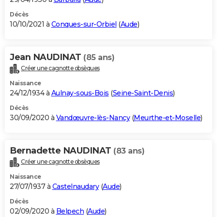
Décès
10/10/2021 à
Conques-sur-Orbiel
(
Aude
)
Jean NAUDINAT
(85 ans)
Créer une cagnotte obsèques
Naissance
24/12/1934 à
Aulnay-sous-Bois
(
Seine-Saint-Denis
)
Décès
30/09/2020 à
Vandœuvre-lès-Nancy
(
Meurthe-et-Moselle
)
Bernadette NAUDINAT
(83 ans)
Créer une cagnotte obsèques
Naissance
27/07/1937 à
Castelnaudary
(
Aude
)
Décès
02/09/2020 à
Belpech
(
Aude
)