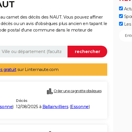
AUT
Actu
Spo
 au carnet des décès des NAUT. Vous pouvez affiner
 décès ou un avis d'obsèques plus ancien en tapant le
Les 
code postal d'une commune dans le moteur de
s gratuit
sur Linternaute.com
Créer une cagnotte obsèques
Décès
sonne
)
12/08/2025 à
Ballainvilliers
(
Essonne
)