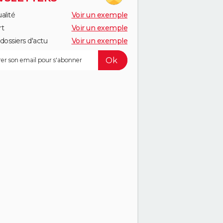
alité
Voir un exemple
rt
Voir un exemple
dossiers d'actu
Voir un exemple