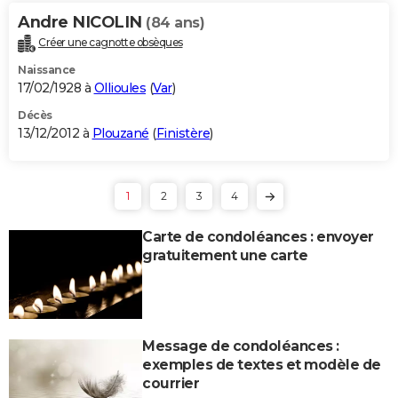
Andre NICOLIN
(84 ans)
Créer une cagnotte obsèques
Naissance
17/02/1928 à
Ollioules
(
Var
)
Décès
13/12/2012 à
Plouzané
(
Finistère
)
1
2
3
4
Carte de condoléances : envoyer
gratuitement une carte
Message de condoléances :
exemples de textes et modèle de
courrier