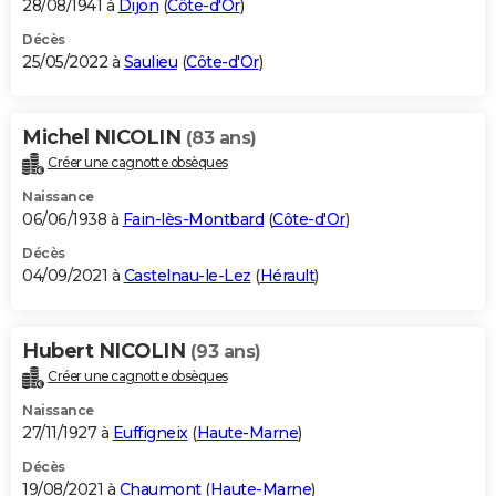
28/08/1941 à
Dijon
(
Côte-d'Or
)
Décès
25/05/2022 à
Saulieu
(
Côte-d'Or
)
Michel NICOLIN
(83 ans)
Créer une cagnotte obsèques
Naissance
06/06/1938 à
Fain-lès-Montbard
(
Côte-d'Or
)
Décès
04/09/2021 à
Castelnau-le-Lez
(
Hérault
)
Hubert NICOLIN
(93 ans)
Créer une cagnotte obsèques
Naissance
27/11/1927 à
Euffigneix
(
Haute-Marne
)
Décès
19/08/2021 à
Chaumont
(
Haute-Marne
)