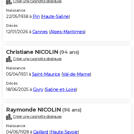
Créer une cagnotte obsèques
City break
Voyage de noces
Climat
Destinations
Voyage nature
Forum
+
PHOTO
Naissance
22/05/1938 à
Pin
(
Haute-Saône
)
GUIDES D'ACHAT
Décès
12/01/2026 à
Cannes
(
Alpes-Maritimes
)
BONS PLANS
CARTE DE VOEUX
Christiane NICOLIN
(94 ans)
Carte Bonne année
Carte Pâques
Carte de Noël
Carte Saint-Valentin
Carte d'anniversaire
DICTIONNAIRE
Créer une cagnotte obsèques
Biographies
Expressions
Dictionnaire
Citations
Proverbes
PROGRAMME TV
Naissance
05/04/1931 à
Saint-Maurice
(
Val-de-Marne
)
COPAINS D'AVANT
Décès
18/06/2025 à
Givry
(
Saône-et-Loire
)
Se connecter
Collèges
Universités
Service militaire
S'inscrire
Lycées
Primaires
Entreprises
Avis de recherche
AVIS DE DÉCÈS
FORUM
Raymonde NICOLIN
(96 ans)
Lifestyle
Sport
Television
Cinema
Bricolage
Culture
Auto
Voyage
Créer une cagnotte obsèques
Naissance
04/06/1928 à
Gaillard
(
Haute-Savoie
)