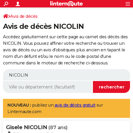
ACTUALITÉS
Connexion
S'inscrire
Avis de décès
Rechercher
Société
Education
Villes
Politique
Faits Divers
Monde
+
SPORT
Avis de décès NICOLIN
Football
Cyclisme
Forum
Coupe du monde 2026
Tennis
Rugby
CULTURE
Accédez gratuitement sur cette page au carnet des décès des
TNT
Cinéma
Musique
Programme TV
Streaming
Sorties cinéma
+
NICOLIN. Vous pouvez affiner votre recherche ou trouver un
FINANCE
avis de décès ou un avis d'obsèques plus ancien en tapant le
Impôts
Immobilier
Banque
Crédit
Retraite
Epargne
Risques naturels par ville
Assurance
AUTO
nom d'un défunt et/ou le nom ou le code postal d'une
commune dans le moteur de recherche ci-dessous.
Réserver un essai
Berlines
Forum auto
Essais
Citadines
SUV
+
HIGH-TECH
Meilleur smartphone
Ordinateurs
Guide high-tech
Mobiles
Internet
Jeux vidéo
+
BRICOLAGE
Aménagement intérieur
Cuisine
Jardinage
+
Forum
Extérieur
Salle de bains
Rangement
WEEK-END
Escapades
Expositions
Week-end nature
Guides de France
Patrimoine
Musées
+
LIFESTYLE
NOUVEAU :
publiez un
avis de décès gratuit
sur
Linternaute.com
Bien-être
Mode
+
Art de vivre
Loisirs
Modes de vie
SANTE
Gisele NICOLIN
Guide de la santé
Médicaments
+
Alimentation
Maladies
Sommeil
(87 ans)
VOYAGE