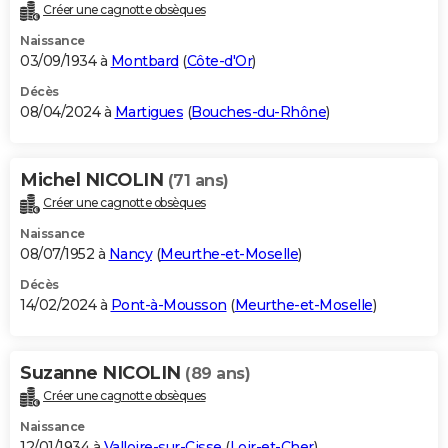
Créer une cagnotte obsèques
Naissance
03/09/1934 à
Montbard
(
Côte-d'Or
)
Décès
08/04/2024 à
Martigues
(
Bouches-du-Rhône
)
Michel NICOLIN
(71 ans)
Créer une cagnotte obsèques
Naissance
08/07/1952 à
Nancy
(
Meurthe-et-Moselle
)
Décès
14/02/2024 à
Pont-à-Mousson
(
Meurthe-et-Moselle
)
Suzanne NICOLIN
(89 ans)
Créer une cagnotte obsèques
Naissance
12/01/1934 à
Valloire-sur-Cisse
(
Loir-et-Cher
)