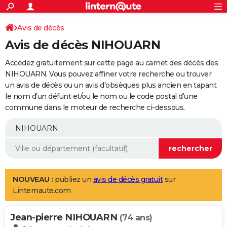
ACTUALITÉS
Connexion
S'inscrire
Avis de décès
Rechercher
Société
Education
Villes
Politique
Faits Divers
Monde
+
SPORT
Avis de décès NIHOUARN
Football
Cyclisme
Forum
Coupe du monde 2026
Tennis
Rugby
CULTURE
Accédez gratuitement sur cette page au carnet des décès des
TNT
Cinéma
Musique
Programme TV
Streaming
Sorties cinéma
+
NIHOUARN. Vous pouvez affiner votre recherche ou trouver
FINANCE
un avis de décès ou un avis d'obsèques plus ancien en tapant
Impôts
Immobilier
Banque
Crédit
Retraite
Epargne
Risques naturels par ville
Assurance
AUTO
le nom d'un défunt et/ou le nom ou le code postal d'une
commune dans le moteur de recherche ci-dessous.
Réserver un essai
Berlines
Forum auto
Essais
Citadines
SUV
+
HIGH-TECH
Meilleur smartphone
Ordinateurs
Guide high-tech
Mobiles
Internet
Jeux vidéo
+
BRICOLAGE
Aménagement intérieur
Cuisine
Jardinage
+
Forum
Extérieur
Salle de bains
Rangement
WEEK-END
Escapades
Expositions
Week-end nature
Guides de France
Patrimoine
Musées
+
LIFESTYLE
NOUVEAU :
publiez un
avis de décès gratuit
sur
Linternaute.com
Bien-être
Mode
+
Art de vivre
Loisirs
Modes de vie
SANTE
Jean-pierre NIHOUARN
Guide de la santé
Médicaments
+
Alimentation
Maladies
Sommeil
(74 ans)
VOYAGE