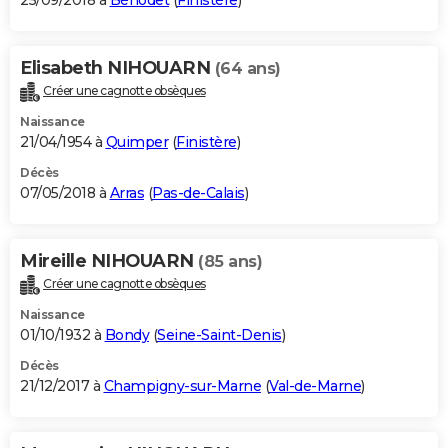
25/09/2018 à
Bénodet
(
Finistère
)
Elisabeth NIHOUARN
(64 ans)
Créer une cagnotte obsèques
Naissance
21/04/1954 à
Quimper
(
Finistère
)
Décès
07/05/2018 à
Arras
(
Pas-de-Calais
)
Mireille NIHOUARN
(85 ans)
Créer une cagnotte obsèques
Naissance
01/10/1932 à
Bondy
(
Seine-Saint-Denis
)
Décès
21/12/2017 à
Champigny-sur-Marne
(
Val-de-Marne
)