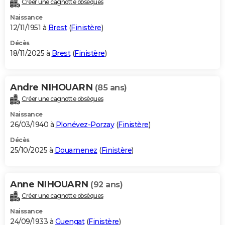
Créer une cagnotte obsèques
City break
Voyage de noces
Climat
Destinations
Voyage nature
Forum
+
PHOTO
Naissance
12/11/1951 à
Brest
(
Finistère
)
GUIDES D'ACHAT
Décès
18/11/2025 à
Brest
(
Finistère
)
BONS PLANS
CARTE DE VOEUX
Andre NIHOUARN
(85 ans)
Carte Bonne année
Carte Pâques
Carte de Noël
Carte Saint-Valentin
Carte d'anniversaire
DICTIONNAIRE
Créer une cagnotte obsèques
Biographies
Expressions
Dictionnaire
Citations
Proverbes
PROGRAMME TV
Naissance
26/03/1940 à
Plonévez-Porzay
(
Finistère
)
COPAINS D'AVANT
Décès
25/10/2025 à
Douarnenez
(
Finistère
)
Se connecter
Collèges
Universités
Service militaire
S'inscrire
Lycées
Primaires
Entreprises
Avis de recherche
AVIS DE DÉCÈS
FORUM
Anne NIHOUARN
(92 ans)
Lifestyle
Sport
Television
Cinema
Bricolage
Culture
Auto
Voyage
Créer une cagnotte obsèques
Naissance
24/09/1933 à
Guengat
(
Finistère
)