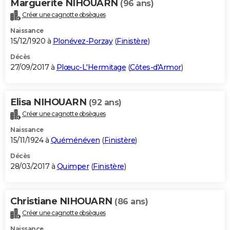
Marguerite NIHOUARN
(96 ans)
Créer une cagnotte obsèques
Naissance
15/12/1920 à
Plonévez-Porzay
(
Finistère
)
Décès
27/09/2017 à
Plœuc-L'Hermitage
(
Côtes-d'Armor
)
Elisa NIHOUARN
(92 ans)
Créer une cagnotte obsèques
Naissance
15/11/1924 à
Quéménéven
(
Finistère
)
Décès
28/03/2017 à
Quimper
(
Finistère
)
Christiane NIHOUARN
(86 ans)
Créer une cagnotte obsèques
Naissance