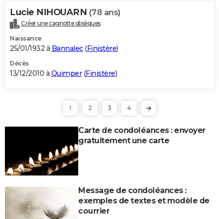
Lucie NIHOUARN
(78 ans)
Créer une cagnotte obsèques
Naissance
25/01/1932 à
Bannalec
(
Finistère
)
Décès
13/12/2010 à
Quimper
(
Finistère
)
1
2
3
4
Carte de condoléances : envoyer
gratuitement une carte
Message de condoléances :
exemples de textes et modèle de
courrier