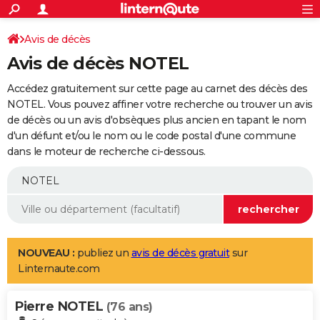
ACTUALITÉS
Connexion
S'inscrire
Avis de décès
Rechercher
Société
Education
Villes
Politique
Faits Divers
Monde
+
SPORT
Avis de décès NOTEL
Football
Cyclisme
Forum
Coupe du monde 2026
Tennis
Rugby
CULTURE
Accédez gratuitement sur cette page au carnet des décès des
TNT
Cinéma
Musique
Programme TV
Streaming
Sorties cinéma
+
NOTEL. Vous pouvez affiner votre recherche ou trouver un avis
FINANCE
de décès ou un avis d'obsèques plus ancien en tapant le nom
Impôts
Immobilier
Banque
Crédit
Retraite
Epargne
Risques naturels par ville
Assurance
AUTO
d'un défunt et/ou le nom ou le code postal d'une commune
dans le moteur de recherche ci-dessous.
Réserver un essai
Berlines
Forum auto
Essais
Citadines
SUV
+
HIGH-TECH
Meilleur smartphone
Ordinateurs
Guide high-tech
Mobiles
Internet
Jeux vidéo
+
BRICOLAGE
Aménagement intérieur
Cuisine
Jardinage
+
Forum
Extérieur
Salle de bains
Rangement
WEEK-END
Escapades
Expositions
Week-end nature
Guides de France
Patrimoine
Musées
+
LIFESTYLE
NOUVEAU :
publiez un
avis de décès gratuit
sur
Linternaute.com
Bien-être
Mode
+
Art de vivre
Loisirs
Modes de vie
SANTE
Pierre NOTEL
Guide de la santé
Médicaments
+
Alimentation
Maladies
Sommeil
(76 ans)
VOYAGE