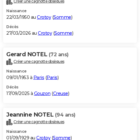
Créer une cagnotte obsèques
City break
Voyage de noces
Climat
Destinations
Voyage nature
Forum
+
PHOTO
Naissance
22/03/1950 au
Crotoy
(
Somme
)
GUIDES D'ACHAT
Décès
27/03/2026 au
Crotoy
(
Somme
)
BONS PLANS
CARTE DE VOEUX
Gerard NOTEL
(72 ans)
Carte Bonne année
Carte Pâques
Carte de Noël
Carte Saint-Valentin
Carte d'anniversaire
DICTIONNAIRE
Créer une cagnotte obsèques
Biographies
Expressions
Dictionnaire
Citations
Proverbes
PROGRAMME TV
Naissance
09/01/1953 à
Paris
(
Paris
)
COPAINS D'AVANT
Décès
17/09/2025 à
Gouzon
(
Creuse
)
Se connecter
Collèges
Universités
Service militaire
S'inscrire
Lycées
Primaires
Entreprises
Avis de recherche
AVIS DE DÉCÈS
FORUM
Jeannine NOTEL
(94 ans)
Lifestyle
Sport
Television
Cinema
Bricolage
Culture
Auto
Voyage
Créer une cagnotte obsèques
Naissance
01/09/1929 au
Crotoy
(
Somme
)