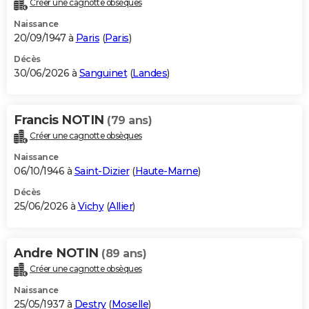
Créer une cagnotte obsèques
City break
Voyage de noces
Climat
Destinations
Voyage nature
Forum
+
PHOTO
Naissance
20/09/1947 à
Paris
(
Paris
)
GUIDES D'ACHAT
Décès
30/06/2026 à
Sanguinet
(
Landes
)
BONS PLANS
CARTE DE VOEUX
Francis NOTIN
(79 ans)
Carte Bonne année
Carte Pâques
Carte de Noël
Carte Saint-Valentin
Carte d'anniversaire
DICTIONNAIRE
Créer une cagnotte obsèques
Biographies
Expressions
Dictionnaire
Citations
Proverbes
PROGRAMME TV
Naissance
06/10/1946 à
Saint-Dizier
(
Haute-Marne
)
COPAINS D'AVANT
Décès
25/06/2026 à
Vichy
(
Allier
)
Se connecter
Collèges
Universités
Service militaire
S'inscrire
Lycées
Primaires
Entreprises
Avis de recherche
AVIS DE DÉCÈS
FORUM
Andre NOTIN
(89 ans)
Lifestyle
Sport
Television
Cinema
Bricolage
Culture
Auto
Voyage
Créer une cagnotte obsèques
Naissance
25/05/1937 à
Destry
(
Moselle
)