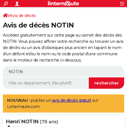
ACTUALITÉS
Connexion
S'inscrire
Avis de décès
Rechercher
Société
Education
Villes
Politique
Faits Divers
Monde
+
SPORT
Avis de décès NOTIN
Football
Cyclisme
Forum
Coupe du monde 2026
Tennis
Rugby
CULTURE
Accédez gratuitement sur cette page au carnet des décès des
TNT
Cinéma
Musique
Programme TV
Streaming
Sorties cinéma
+
NOTIN. Vous pouvez affiner votre recherche ou trouver un avis
FINANCE
de décès ou un avis d'obsèques plus ancien en tapant le nom
Impôts
Immobilier
Banque
Crédit
Retraite
Epargne
Risques naturels par ville
Assurance
AUTO
d'un défunt et/ou le nom ou le code postal d'une commune
dans le moteur de recherche ci-dessous.
Réserver un essai
Berlines
Forum auto
Essais
Citadines
SUV
+
HIGH-TECH
Meilleur smartphone
Ordinateurs
Guide high-tech
Mobiles
Internet
Jeux vidéo
+
BRICOLAGE
Aménagement intérieur
Cuisine
Jardinage
+
Forum
Extérieur
Salle de bains
Rangement
WEEK-END
Escapades
Expositions
Week-end nature
Guides de France
Patrimoine
Musées
+
LIFESTYLE
NOUVEAU :
publiez un
avis de décès gratuit
sur
Linternaute.com
Bien-être
Mode
+
Art de vivre
Loisirs
Modes de vie
SANTE
Henri NOTIN
Guide de la santé
Médicaments
+
Alimentation
Maladies
Sommeil
(78 ans)
VOYAGE