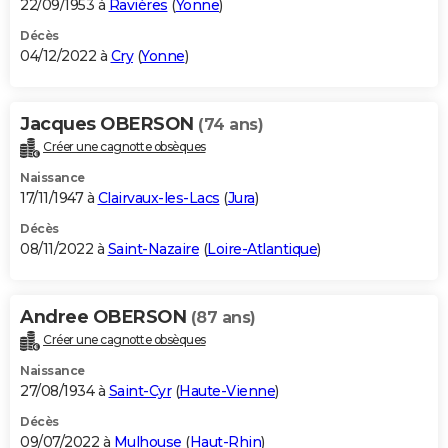
22/09/1953 à
Ravières
(
Yonne
)
Décès
04/12/2022 à
Cry
(
Yonne
)
Jacques OBERSON
(74 ans)
Créer une cagnotte obsèques
Naissance
17/11/1947 à
Clairvaux-les-Lacs
(
Jura
)
Décès
08/11/2022 à
Saint-Nazaire
(
Loire-Atlantique
)
Andree OBERSON
(87 ans)
Créer une cagnotte obsèques
Naissance
27/08/1934 à
Saint-Cyr
(
Haute-Vienne
)
Décès
09/07/2022 à
Mulhouse
(
Haut-Rhin
)