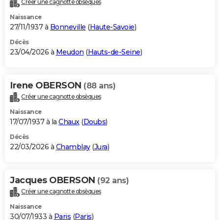
Créer une cagnotte obsèques
City break
Voyage de noces
Climat
Destinations
Voyage nature
Forum
+
PHOTO
Naissance
27/11/1937 à
Bonneville
(
Haute-Savoie
)
GUIDES D'ACHAT
Décès
23/04/2026 à
Meudon
(
Hauts-de-Seine
)
BONS PLANS
CARTE DE VOEUX
Irene OBERSON
(88 ans)
Carte Bonne année
Carte Pâques
Carte de Noël
Carte Saint-Valentin
Carte d'anniversaire
DICTIONNAIRE
Créer une cagnotte obsèques
Biographies
Expressions
Dictionnaire
Citations
Proverbes
PROGRAMME TV
Naissance
17/07/1937 à la
Chaux
(
Doubs
)
COPAINS D'AVANT
Décès
22/03/2026 à
Chamblay
(
Jura
)
Se connecter
Collèges
Universités
Service militaire
S'inscrire
Lycées
Primaires
Entreprises
Avis de recherche
AVIS DE DÉCÈS
FORUM
Jacques OBERSON
(92 ans)
Lifestyle
Sport
Television
Cinema
Bricolage
Culture
Auto
Voyage
Créer une cagnotte obsèques
Naissance
30/07/1933 à
Paris
(
Paris
)