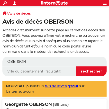
ACTUALITÉS
Connexion
S'inscrire
Avis de décès
Rechercher
Société
Education
Villes
Politique
Faits Divers
Monde
+
SPORT
Avis de décès OBERSON
Football
Cyclisme
Forum
Coupe du monde 2026
Tennis
Rugby
CULTURE
Accédez gratuitement sur cette page au carnet des décès des
TNT
Cinéma
Musique
Programme TV
Streaming
Sorties cinéma
+
OBERSON. Vous pouvez affiner votre recherche ou trouver un
FINANCE
avis de décès ou un avis d'obsèques plus ancien en tapant le
Impôts
Immobilier
Banque
Crédit
Retraite
Epargne
Risques naturels par ville
Assurance
AUTO
nom d'un défunt et/ou le nom ou le code postal d'une
commune dans le moteur de recherche ci-dessous.
Réserver un essai
Berlines
Forum auto
Essais
Citadines
SUV
+
HIGH-TECH
Meilleur smartphone
Ordinateurs
Guide high-tech
Mobiles
Internet
Jeux vidéo
+
BRICOLAGE
Aménagement intérieur
Cuisine
Jardinage
+
Forum
Extérieur
Salle de bains
Rangement
WEEK-END
Escapades
Expositions
Week-end nature
Guides de France
Patrimoine
Musées
+
LIFESTYLE
NOUVEAU :
publiez un
avis de décès gratuit
sur
Linternaute.com
Bien-être
Mode
+
Art de vivre
Loisirs
Modes de vie
SANTE
Georgette OBERSON
Guide de la santé
Médicaments
+
Alimentation
Maladies
Sommeil
(88 ans)
VOYAGE