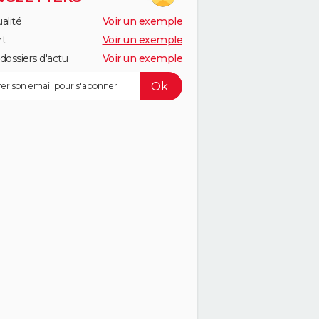
alité
Voir un exemple
rt
Voir un exemple
dossiers d'actu
Voir un exemple