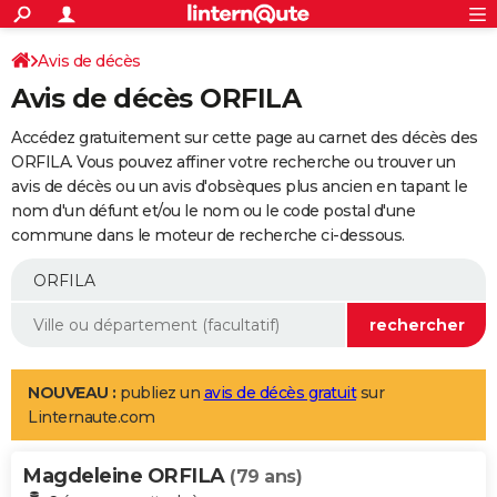
ACTUALITÉS
Connexion
S'inscrire
Avis de décès
Rechercher
Société
Education
Villes
Politique
Faits Divers
Monde
+
SPORT
Avis de décès ORFILA
Football
Cyclisme
Forum
Coupe du monde 2026
Tennis
Rugby
CULTURE
Accédez gratuitement sur cette page au carnet des décès des
TNT
Cinéma
Musique
Programme TV
Streaming
Sorties cinéma
+
ORFILA. Vous pouvez affiner votre recherche ou trouver un
FINANCE
avis de décès ou un avis d'obsèques plus ancien en tapant le
Impôts
Immobilier
Banque
Crédit
Retraite
Epargne
Risques naturels par ville
Assurance
AUTO
nom d'un défunt et/ou le nom ou le code postal d'une
commune dans le moteur de recherche ci-dessous.
Réserver un essai
Berlines
Forum auto
Essais
Citadines
SUV
+
HIGH-TECH
Meilleur smartphone
Ordinateurs
Guide high-tech
Mobiles
Internet
Jeux vidéo
+
BRICOLAGE
Aménagement intérieur
Cuisine
Jardinage
+
Forum
Extérieur
Salle de bains
Rangement
WEEK-END
Escapades
Expositions
Week-end nature
Guides de France
Patrimoine
Musées
+
LIFESTYLE
NOUVEAU :
publiez un
avis de décès gratuit
sur
Linternaute.com
Bien-être
Mode
+
Art de vivre
Loisirs
Modes de vie
SANTE
Magdeleine ORFILA
Guide de la santé
Médicaments
+
Alimentation
Maladies
Sommeil
(79 ans)
VOYAGE