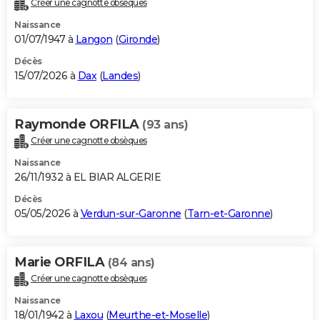
Créer une cagnotte obsèques
City break
Voyage de noces
Climat
Destinations
Voyage nature
Forum
+
PHOTO
Naissance
01/07/1947 à
Langon
(
Gironde
)
GUIDES D'ACHAT
Décès
15/07/2026 à
Dax
(
Landes
)
BONS PLANS
CARTE DE VOEUX
Raymonde ORFILA
(93 ans)
Carte Bonne année
Carte Pâques
Carte de Noël
Carte Saint-Valentin
Carte d'anniversaire
DICTIONNAIRE
Créer une cagnotte obsèques
Biographies
Expressions
Dictionnaire
Citations
Proverbes
PROGRAMME TV
Naissance
26/11/1932 à EL BIAR ALGERIE
COPAINS D'AVANT
Décès
05/05/2026 à
Verdun-sur-Garonne
(
Tarn-et-Garonne
)
Se connecter
Collèges
Universités
Service militaire
S'inscrire
Lycées
Primaires
Entreprises
Avis de recherche
AVIS DE DÉCÈS
FORUM
Marie ORFILA
(84 ans)
Lifestyle
Sport
Television
Cinema
Bricolage
Culture
Auto
Voyage
Créer une cagnotte obsèques
Naissance
18/01/1942 à
Laxou
(
Meurthe-et-Moselle
)