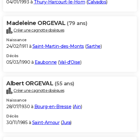
04/01/1993 à
Thury-Harcourt-le-Hom
(
Calvados
)
Madeleine ORGEVAL
(79 ans)
Créer une cagnotte obsèques
Naissance
24/02/1911 à
Saint-Martin-des-Monts
(
Sarthe
)
Décès
05/03/1990 à
Eaubonne
(
Val-d'Oise
)
Albert ORGEVAL
(55 ans)
Créer une cagnotte obsèques
Naissance
28/07/1930 à
Bourg-en-Bresse
(
Ain
)
Décès
30/11/1985 à
Saint-Amour
(
Jura
)