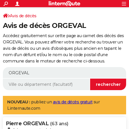
ACTUALITÉS
Connexion
S'inscrire
Avis de décès
Rechercher
Société
Education
Villes
Politique
Faits Divers
Monde
+
SPORT
Avis de décès ORGEVAL
Football
Cyclisme
Forum
Coupe du monde 2026
Tennis
Rugby
CULTURE
Accédez gratuitement sur cette page au carnet des décès des
TNT
Cinéma
Musique
Programme TV
Streaming
Sorties cinéma
+
ORGEVAL. Vous pouvez affiner votre recherche ou trouver un
FINANCE
avis de décès ou un avis d'obsèques plus ancien en tapant le
Impôts
Immobilier
Banque
Crédit
Retraite
Epargne
Risques naturels par ville
Assurance
AUTO
nom d'un défunt et/ou le nom ou le code postal d'une
commune dans le moteur de recherche ci-dessous.
Réserver un essai
Berlines
Forum auto
Essais
Citadines
SUV
+
HIGH-TECH
Meilleur smartphone
Ordinateurs
Guide high-tech
Mobiles
Internet
Jeux vidéo
+
BRICOLAGE
Aménagement intérieur
Cuisine
Jardinage
+
Forum
Extérieur
Salle de bains
Rangement
WEEK-END
Escapades
Expositions
Week-end nature
Guides de France
Patrimoine
Musées
+
LIFESTYLE
NOUVEAU :
publiez un
avis de décès gratuit
sur
Linternaute.com
Bien-être
Mode
+
Art de vivre
Loisirs
Modes de vie
SANTE
Pierre ORGEVAL
Guide de la santé
Médicaments
+
Alimentation
Maladies
Sommeil
(63 ans)
VOYAGE