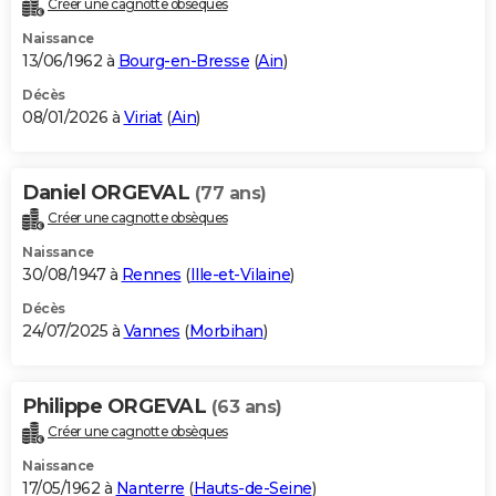
Créer une cagnotte obsèques
City break
Voyage de noces
Climat
Destinations
Voyage nature
Forum
+
PHOTO
Naissance
13/06/1962 à
Bourg-en-Bresse
(
Ain
)
GUIDES D'ACHAT
Décès
08/01/2026 à
Viriat
(
Ain
)
BONS PLANS
CARTE DE VOEUX
Daniel ORGEVAL
(77 ans)
Carte Bonne année
Carte Pâques
Carte de Noël
Carte Saint-Valentin
Carte d'anniversaire
DICTIONNAIRE
Créer une cagnotte obsèques
Biographies
Expressions
Dictionnaire
Citations
Proverbes
PROGRAMME TV
Naissance
30/08/1947 à
Rennes
(
Ille-et-Vilaine
)
COPAINS D'AVANT
Décès
24/07/2025 à
Vannes
(
Morbihan
)
Se connecter
Collèges
Universités
Service militaire
S'inscrire
Lycées
Primaires
Entreprises
Avis de recherche
AVIS DE DÉCÈS
FORUM
Philippe ORGEVAL
(63 ans)
Lifestyle
Sport
Television
Cinema
Bricolage
Culture
Auto
Voyage
Créer une cagnotte obsèques
Naissance
17/05/1962 à
Nanterre
(
Hauts-de-Seine
)