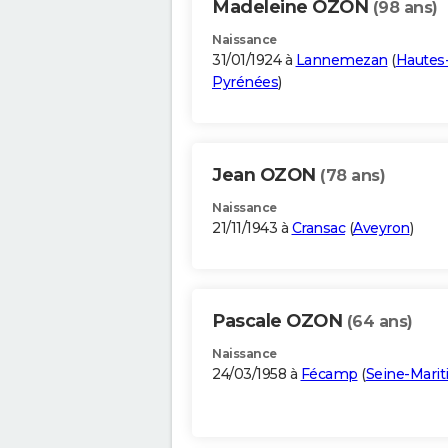
Madeleine OZON
(98 ans)
Naissance
31/01/1924 à
Lannemezan
(
Hautes
Pyrénées
)
Jean OZON
(78 ans)
Naissance
21/11/1943 à
Cransac
(
Aveyron
)
Pascale OZON
(64 ans)
Naissance
24/03/1958 à
Fécamp
(
Seine-Mari