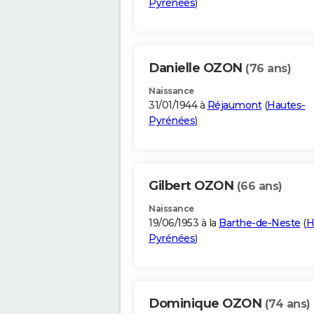
Pyrénées
)
Danielle OZON
(76 ans)
Naissance
31/01/1944 à
Réjaumont
(
Hautes-
Pyrénées
)
Gilbert OZON
(66 ans)
Naissance
19/06/1953 à la
Barthe-de-Neste
(
H
Pyrénées
)
Dominique OZON
(74 ans)