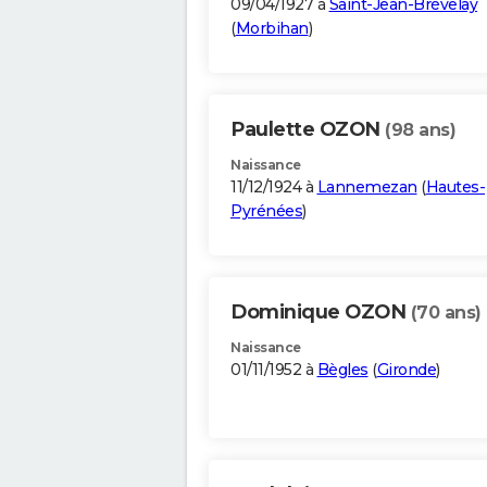
09/04/1927 à
Saint-Jean-Brévelay
(
Morbihan
)
Paulette OZON
(98 ans)
Naissance
11/12/1924 à
Lannemezan
(
Hautes-
Pyrénées
)
Dominique OZON
(70 ans)
Naissance
01/11/1952 à
Bègles
(
Gironde
)