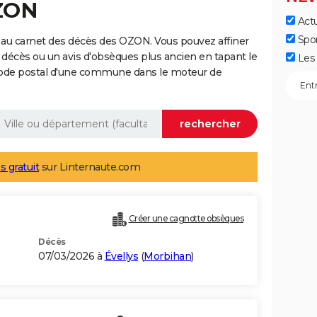
OZON
Actu
Spo
 au carnet des décès des OZON. Vous pouvez affiner
 décès ou un avis d'obsèques plus ancien en tapant le
Les 
code postal d'une commune dans le moteur de
s gratuit
sur Linternaute.com
Créer une cagnotte obsèques
Décès
07/03/2026 à
Évellys
(
Morbihan
)