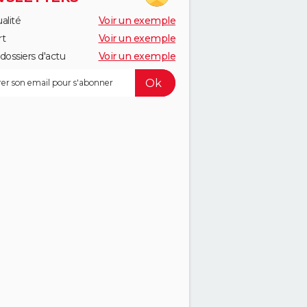
alité
Voir un exemple
rt
Voir un exemple
dossiers d'actu
Voir un exemple