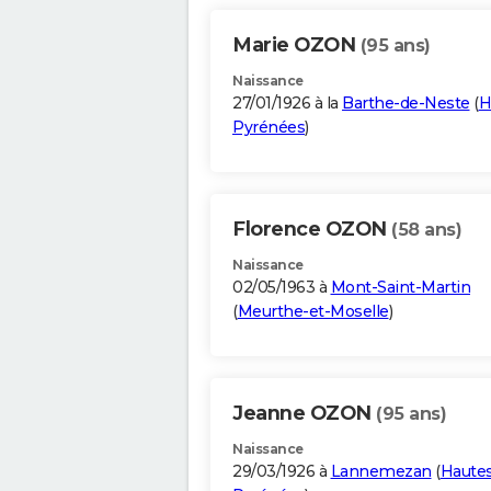
Marie OZON
(95 ans)
Naissance
27/01/1926 à la
Barthe-de-Neste
(
H
Pyrénées
)
Florence OZON
(58 ans)
Naissance
02/05/1963 à
Mont-Saint-Martin
(
Meurthe-et-Moselle
)
Jeanne OZON
(95 ans)
Naissance
29/03/1926 à
Lannemezan
(
Haute