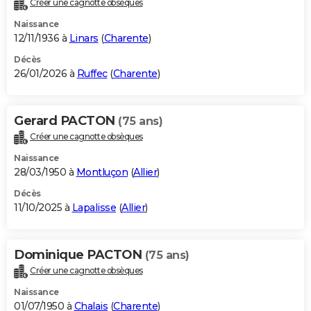
Créer une cagnotte obsèques
City break
Voyage de noces
Climat
Destinations
Voyage nature
Forum
+
PHOTO
Naissance
12/11/1936 à
Linars
(
Charente
)
GUIDES D'ACHAT
Décès
26/01/2026 à
Ruffec
(
Charente
)
BONS PLANS
CARTE DE VOEUX
Gerard PACTON
(75 ans)
Carte Bonne année
Carte Pâques
Carte de Noël
Carte Saint-Valentin
Carte d'anniversaire
DICTIONNAIRE
Créer une cagnotte obsèques
Biographies
Expressions
Dictionnaire
Citations
Proverbes
PROGRAMME TV
Naissance
28/03/1950 à
Montluçon
(
Allier
)
COPAINS D'AVANT
Décès
11/10/2025 à
Lapalisse
(
Allier
)
Se connecter
Collèges
Universités
Service militaire
S'inscrire
Lycées
Primaires
Entreprises
Avis de recherche
AVIS DE DÉCÈS
FORUM
Dominique PACTON
(75 ans)
Lifestyle
Sport
Television
Cinema
Bricolage
Culture
Auto
Voyage
Créer une cagnotte obsèques
Naissance
01/07/1950 à
Chalais
(
Charente
)