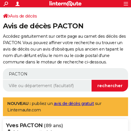
ACTUALITÉS
Connexion
S'inscrire
Avis de décès
Rechercher
Société
Education
Villes
Politique
Faits Divers
Monde
+
SPORT
Avis de décès PACTON
Football
Cyclisme
Forum
Coupe du monde 2026
Tennis
Rugby
CULTURE
Accédez gratuitement sur cette page au carnet des décès des
TNT
Cinéma
Musique
Programme TV
Streaming
Sorties cinéma
+
PACTON. Vous pouvez affiner votre recherche ou trouver un
FINANCE
avis de décès ou un avis d'obsèques plus ancien en tapant le
Impôts
Immobilier
Banque
Crédit
Retraite
Epargne
Risques naturels par ville
Assurance
AUTO
nom d'un défunt et/ou le nom ou le code postal d'une
commune dans le moteur de recherche ci-dessous.
Réserver un essai
Berlines
Forum auto
Essais
Citadines
SUV
+
HIGH-TECH
Meilleur smartphone
Ordinateurs
Guide high-tech
Mobiles
Internet
Jeux vidéo
+
BRICOLAGE
Aménagement intérieur
Cuisine
Jardinage
+
Forum
Extérieur
Salle de bains
Rangement
WEEK-END
Escapades
Expositions
Week-end nature
Guides de France
Patrimoine
Musées
+
LIFESTYLE
NOUVEAU :
publiez un
avis de décès gratuit
sur
Linternaute.com
Bien-être
Mode
+
Art de vivre
Loisirs
Modes de vie
SANTE
Yves PACTON
Guide de la santé
Médicaments
+
Alimentation
Maladies
Sommeil
(89 ans)
VOYAGE