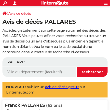
ACTUALITÉS
Connexion
S'inscrire
Avis de décès
Rechercher
Société
Education
Villes
Politique
Faits Divers
Monde
+
SPORT
Avis de décès PALLARES
Football
Cyclisme
Forum
Coupe du monde 2026
Tennis
Rugby
CULTURE
Accédez gratuitement sur cette page au carnet des décès des
TNT
Cinéma
Musique
Programme TV
Streaming
Sorties cinéma
+
PALLARES. Vous pouvez affiner votre recherche ou trouver un
FINANCE
avis de décès ou un avis d'obsèques plus ancien en tapant le
Impôts
Immobilier
Banque
Crédit
Retraite
Epargne
Risques naturels par ville
Assurance
AUTO
nom d'un défunt et/ou le nom ou le code postal d'une
commune dans le moteur de recherche ci-dessous.
Réserver un essai
Berlines
Forum auto
Essais
Citadines
SUV
+
HIGH-TECH
Meilleur smartphone
Ordinateurs
Guide high-tech
Mobiles
Internet
Jeux vidéo
+
BRICOLAGE
Aménagement intérieur
Cuisine
Jardinage
+
Forum
Extérieur
Salle de bains
Rangement
WEEK-END
Escapades
Expositions
Week-end nature
Guides de France
Patrimoine
Musées
+
LIFESTYLE
NOUVEAU :
publiez un
avis de décès gratuit
sur
Linternaute.com
Bien-être
Mode
+
Art de vivre
Loisirs
Modes de vie
SANTE
Franck PALLARES
Guide de la santé
Médicaments
+
Alimentation
Maladies
Sommeil
(62 ans)
VOYAGE