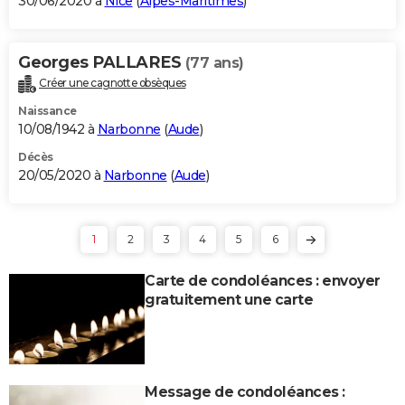
30/06/2020 à
Nice
(
Alpes-Maritimes
)
Georges PALLARES
(77 ans)
Créer une cagnotte obsèques
Naissance
10/08/1942 à
Narbonne
(
Aude
)
Décès
20/05/2020 à
Narbonne
(
Aude
)
1
2
3
4
5
6
Carte de condoléances : envoyer
gratuitement une carte
Message de condoléances :