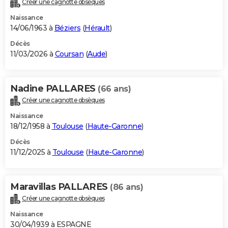
Créer une cagnotte obsèques
City break
Voyage de noces
Climat
Destinations
Voyage nature
Forum
+
PHOTO
Naissance
14/06/1963 à
Béziers
(
Hérault
)
GUIDES D'ACHAT
Décès
11/03/2026 à
Coursan
(
Aude
)
BONS PLANS
CARTE DE VOEUX
Nadine PALLARES
(66 ans)
Carte Bonne année
Carte Pâques
Carte de Noël
Carte Saint-Valentin
Carte d'anniversaire
DICTIONNAIRE
Créer une cagnotte obsèques
Biographies
Expressions
Dictionnaire
Citations
Proverbes
PROGRAMME TV
Naissance
18/12/1958 à
Toulouse
(
Haute-Garonne
)
COPAINS D'AVANT
Décès
11/12/2025 à
Toulouse
(
Haute-Garonne
)
Se connecter
Collèges
Universités
Service militaire
S'inscrire
Lycées
Primaires
Entreprises
Avis de recherche
AVIS DE DÉCÈS
FORUM
Maravillas PALLARES
(86 ans)
Lifestyle
Sport
Television
Cinema
Bricolage
Culture
Auto
Voyage
Créer une cagnotte obsèques
Naissance
30/04/1939 à ESPAGNE