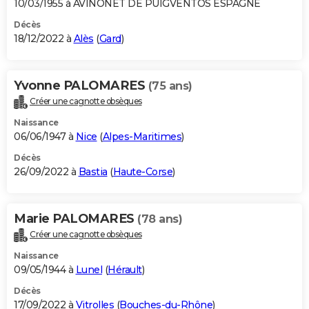
10/03/1955 à AVINONET DE PUIGVENTOS ESPAGNE
Décès
18/12/2022 à
Alès
(
Gard
)
Yvonne PALOMARES
(75 ans)
Créer une cagnotte obsèques
Naissance
06/06/1947 à
Nice
(
Alpes-Maritimes
)
Décès
26/09/2022 à
Bastia
(
Haute-Corse
)
Marie PALOMARES
(78 ans)
Créer une cagnotte obsèques
Naissance
09/05/1944 à
Lunel
(
Hérault
)
Décès
17/09/2022 à
Vitrolles
(
Bouches-du-Rhône
)