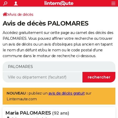
ACTUALITÉS
Connexion
S'inscrire
Avis de décès
Rechercher
Société
Education
Villes
Politique
Faits Divers
Monde
+
SPORT
Avis de décès PALOMARES
Football
Cyclisme
Forum
Coupe du monde 2026
Tennis
Rugby
CULTURE
Accédez gratuitement sur cette page au carnet des décès des
TNT
Cinéma
Musique
Programme TV
Streaming
Sorties cinéma
+
PALOMARES. Vous pouvez affiner votre recherche ou trouver
FINANCE
un avis de décès ou un avis d'obsèques plus ancien en tapant
Impôts
Immobilier
Banque
Crédit
Retraite
Epargne
Risques naturels par ville
Assurance
AUTO
le nom d'un défunt et/ou le nom ou le code postal d'une
commune dans le moteur de recherche ci-dessous.
Réserver un essai
Berlines
Forum auto
Essais
Citadines
SUV
+
HIGH-TECH
Meilleur smartphone
Ordinateurs
Guide high-tech
Mobiles
Internet
Jeux vidéo
+
BRICOLAGE
Aménagement intérieur
Cuisine
Jardinage
+
Forum
Extérieur
Salle de bains
Rangement
WEEK-END
Escapades
Expositions
Week-end nature
Guides de France
Patrimoine
Musées
+
LIFESTYLE
NOUVEAU :
publiez un
avis de décès gratuit
sur
Linternaute.com
Bien-être
Mode
+
Art de vivre
Loisirs
Modes de vie
SANTE
Maria PALOMARES
Guide de la santé
Médicaments
+
Alimentation
Maladies
Sommeil
(92 ans)
VOYAGE