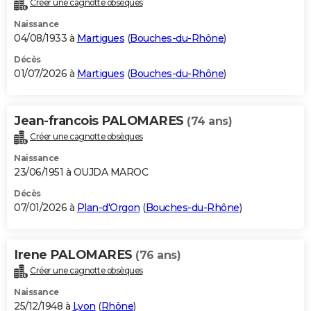
Créer une cagnotte obsèques
City break
Voyage de noces
Climat
Destinations
Voyage nature
Forum
+
PHOTO
Naissance
04/08/1933 à
Martigues
(
Bouches-du-Rhône
)
GUIDES D'ACHAT
Décès
01/07/2026 à
Martigues
(
Bouches-du-Rhône
)
BONS PLANS
CARTE DE VOEUX
Jean-francois PALOMARES
(74 ans)
Carte Bonne année
Carte Pâques
Carte de Noël
Carte Saint-Valentin
Carte d'anniversaire
DICTIONNAIRE
Créer une cagnotte obsèques
Biographies
Expressions
Dictionnaire
Citations
Proverbes
PROGRAMME TV
Naissance
23/06/1951 à OUJDA MAROC
COPAINS D'AVANT
Décès
07/01/2026 à
Plan-d'Orgon
(
Bouches-du-Rhône
)
Se connecter
Collèges
Universités
Service militaire
S'inscrire
Lycées
Primaires
Entreprises
Avis de recherche
AVIS DE DÉCÈS
FORUM
Irene PALOMARES
(76 ans)
Lifestyle
Sport
Television
Cinema
Bricolage
Culture
Auto
Voyage
Créer une cagnotte obsèques
Naissance
25/12/1948 à
Lyon
(
Rhône
)