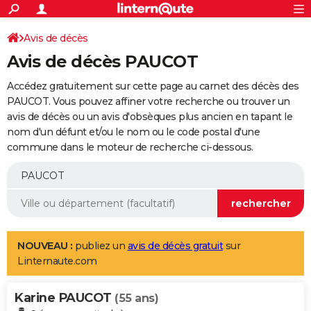
ACTUALITÉS
Connexion
S'inscrire
Avis de décès
Rechercher
Société
Education
Villes
Politique
Faits Divers
Monde
+
SPORT
Avis de décès PAUCOT
Football
Cyclisme
Forum
Coupe du monde 2026
Tennis
Rugby
CULTURE
Accédez gratuitement sur cette page au carnet des décès des
TNT
Cinéma
Musique
Programme TV
Streaming
Sorties cinéma
+
PAUCOT. Vous pouvez affiner votre recherche ou trouver un
FINANCE
avis de décès ou un avis d'obsèques plus ancien en tapant le
Impôts
Immobilier
Banque
Crédit
Retraite
Epargne
Risques naturels par ville
Assurance
AUTO
nom d'un défunt et/ou le nom ou le code postal d'une
commune dans le moteur de recherche ci-dessous.
Réserver un essai
Berlines
Forum auto
Essais
Citadines
SUV
+
HIGH-TECH
Meilleur smartphone
Ordinateurs
Guide high-tech
Mobiles
Internet
Jeux vidéo
+
BRICOLAGE
Aménagement intérieur
Cuisine
Jardinage
+
Forum
Extérieur
Salle de bains
Rangement
WEEK-END
Escapades
Expositions
Week-end nature
Guides de France
Patrimoine
Musées
+
LIFESTYLE
NOUVEAU :
publiez un
avis de décès gratuit
sur
Linternaute.com
Bien-être
Mode
+
Art de vivre
Loisirs
Modes de vie
SANTE
Karine PAUCOT
Guide de la santé
Médicaments
+
Alimentation
Maladies
Sommeil
(55 ans)
VOYAGE