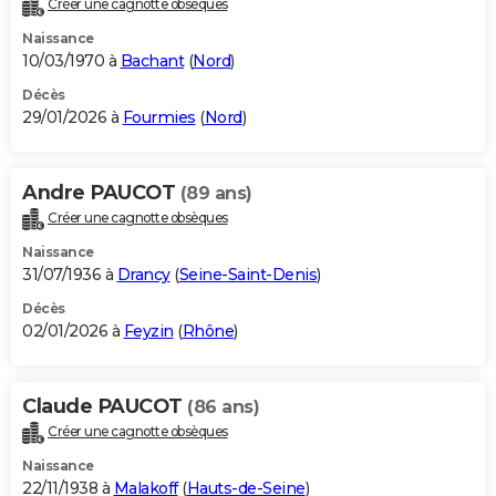
Créer une cagnotte obsèques
City break
Voyage de noces
Climat
Destinations
Voyage nature
Forum
+
PHOTO
Naissance
10/03/1970 à
Bachant
(
Nord
)
GUIDES D'ACHAT
Décès
29/01/2026 à
Fourmies
(
Nord
)
BONS PLANS
CARTE DE VOEUX
Andre PAUCOT
(89 ans)
Carte Bonne année
Carte Pâques
Carte de Noël
Carte Saint-Valentin
Carte d'anniversaire
DICTIONNAIRE
Créer une cagnotte obsèques
Biographies
Expressions
Dictionnaire
Citations
Proverbes
PROGRAMME TV
Naissance
31/07/1936 à
Drancy
(
Seine-Saint-Denis
)
COPAINS D'AVANT
Décès
02/01/2026 à
Feyzin
(
Rhône
)
Se connecter
Collèges
Universités
Service militaire
S'inscrire
Lycées
Primaires
Entreprises
Avis de recherche
AVIS DE DÉCÈS
FORUM
Claude PAUCOT
(86 ans)
Lifestyle
Sport
Television
Cinema
Bricolage
Culture
Auto
Voyage
Créer une cagnotte obsèques
Naissance
22/11/1938 à
Malakoff
(
Hauts-de-Seine
)