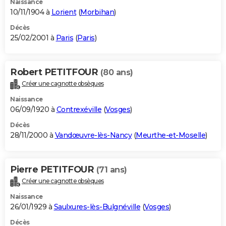
Naissance
10/11/1904 à
Lorient
(
Morbihan
)
Décès
25/02/2001 à
Paris
(
Paris
)
Robert PETITFOUR
(80 ans)
Créer une cagnotte obsèques
Naissance
06/09/1920 à
Contrexéville
(
Vosges
)
Décès
28/11/2000 à
Vandœuvre-lès-Nancy
(
Meurthe-et-Moselle
)
Pierre PETITFOUR
(71 ans)
Créer une cagnotte obsèques
Naissance
26/01/1929 à
Saulxures-lès-Bulgnéville
(
Vosges
)
Décès