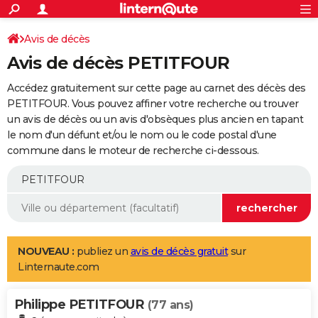
ACTUALITÉS
Connexion
S'inscrire
Avis de décès
Rechercher
Société
Education
Villes
Politique
Faits Divers
Monde
+
SPORT
Avis de décès PETITFOUR
Football
Cyclisme
Forum
Coupe du monde 2026
Tennis
Rugby
CULTURE
Accédez gratuitement sur cette page au carnet des décès des
TNT
Cinéma
Musique
Programme TV
Streaming
Sorties cinéma
+
PETITFOUR. Vous pouvez affiner votre recherche ou trouver
FINANCE
un avis de décès ou un avis d'obsèques plus ancien en tapant
Impôts
Immobilier
Banque
Crédit
Retraite
Epargne
Risques naturels par ville
Assurance
AUTO
le nom d'un défunt et/ou le nom ou le code postal d'une
commune dans le moteur de recherche ci-dessous.
Réserver un essai
Berlines
Forum auto
Essais
Citadines
SUV
+
HIGH-TECH
Meilleur smartphone
Ordinateurs
Guide high-tech
Mobiles
Internet
Jeux vidéo
+
BRICOLAGE
Aménagement intérieur
Cuisine
Jardinage
+
Forum
Extérieur
Salle de bains
Rangement
WEEK-END
Escapades
Expositions
Week-end nature
Guides de France
Patrimoine
Musées
+
LIFESTYLE
NOUVEAU :
publiez un
avis de décès gratuit
sur
Linternaute.com
Bien-être
Mode
+
Art de vivre
Loisirs
Modes de vie
SANTE
Philippe PETITFOUR
Guide de la santé
Médicaments
+
Alimentation
Maladies
Sommeil
(77 ans)
VOYAGE