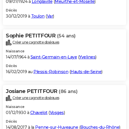
09/07/1924 à
Longlaville
(
Meurthe-et-Moselle
)
Décès
30/12/2019 à
Toulon
(
Var
)
Sophie PETITFOUR
(54 ans)
Créer une cagnotte obsèques
Naissance
14/07/1964 à
Saint-Germain-en-Laye
(
Yvelines
)
Décès
16/02/2019 au
Plessis-Robinson
(
Hauts-de-Seine
)
Josiane PETITFOUR
(86 ans)
Créer une cagnotte obsèques
Naissance
01/12/1930 à
Chavelot
(
Vosges
)
Décès
14/08/2017 à la
Penne-sur-Huveaune
(
Bouches-du-Rhône
)