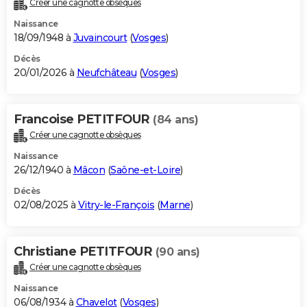
Créer une cagnotte obsèques
City break
Voyage de noces
Climat
Destinations
Voyage nature
Forum
+
PHOTO
Naissance
18/09/1948 à
Juvaincourt
(
Vosges
)
GUIDES D'ACHAT
Décès
20/01/2026 à
Neufchâteau
(
Vosges
)
BONS PLANS
CARTE DE VOEUX
Francoise PETITFOUR
(84 ans)
Carte Bonne année
Carte Pâques
Carte de Noël
Carte Saint-Valentin
Carte d'anniversaire
DICTIONNAIRE
Créer une cagnotte obsèques
Biographies
Expressions
Dictionnaire
Citations
Proverbes
PROGRAMME TV
Naissance
26/12/1940 à
Mâcon
(
Saône-et-Loire
)
COPAINS D'AVANT
Décès
02/08/2025 à
Vitry-le-François
(
Marne
)
Se connecter
Collèges
Universités
Service militaire
S'inscrire
Lycées
Primaires
Entreprises
Avis de recherche
AVIS DE DÉCÈS
FORUM
Christiane PETITFOUR
(90 ans)
Lifestyle
Sport
Television
Cinema
Bricolage
Culture
Auto
Voyage
Créer une cagnotte obsèques
Naissance
06/08/1934 à
Chavelot
(
Vosges
)