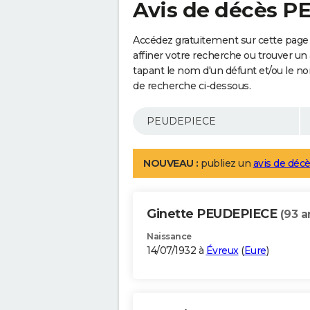
Avis de décès 
Accédez gratuitement sur cette pag
affiner votre recherche ou trouver un
tapant le nom d'un défunt et/ou le 
de recherche ci-dessous.
NOUVEAU :
publiez un
avis de décè
Ginette PEUDEPIECE
(93 a
Naissance
14/07/1932 à
Évreux
(
Eure
)