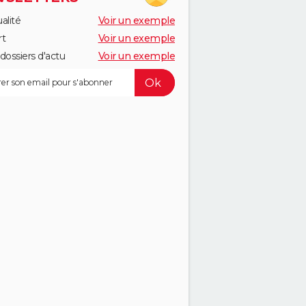
alité
Voir un exemple
rt
Voir un exemple
dossiers d'actu
Voir un exemple