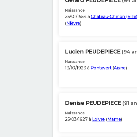
Gerard PEUDEPIECE
(64 a
Naissance
25/01/1954 à
Château-Chinon (Ville
(
Nièvre
)
Lucien PEUDEPIECE
(94 an
Naissance
13/10/1923 à
Pontavert
(
Aisne
)
Denise PEUDEPIECE
(91 an
Naissance
25/03/1927 à
Loivre
(
Marne
)