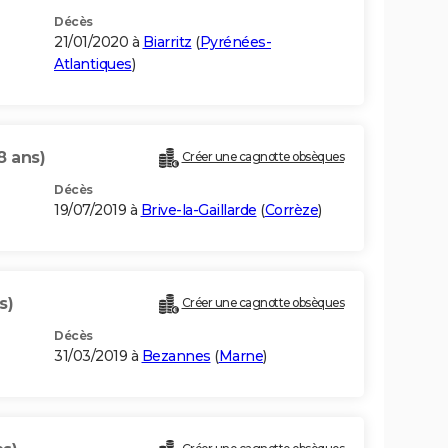
Décès
21/01/2020 à
Biarritz
(
Pyrénées-
Atlantiques
)
8 ans)
Créer une cagnotte obsèques
Décès
19/07/2019 à
Brive-la-Gaillarde
(
Corrèze
)
s)
Créer une cagnotte obsèques
Décès
31/03/2019 à
Bezannes
(
Marne
)