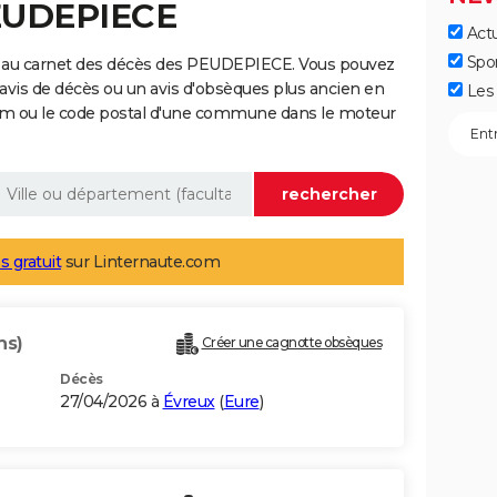
PEUDEPIECE
Actu
Spo
e au carnet des décès des PEUDEPIECE. Vous pouvez
 avis de décès ou un avis d'obsèques plus ancien en
Les 
nom ou le code postal d'une commune dans le moteur
s gratuit
sur Linternaute.com
ns)
Créer une cagnotte obsèques
Décès
27/04/2026 à
Évreux
(
Eure
)