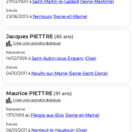
27/03/1920 à
Saint-Martin-le-Gaillard
(
Seine-Maritime
)
Décès
23/06/2013 à
Nemours
(
Seine-et-Marne
)
Jacques PIETTRE
(85 ans)
Créer une cagnotte obsèques
Naissance
14/02/1926 à
Saint-Aubin-sous-Erquery
(
Oise
)
Décès
04/10/2011 à
Neuilly-sur-Marne
(
Seine-Saint-Denis
)
Maurice PIETTRE
(91 ans)
Créer une cagnotte obsèques
Naissance
17/11/1919 au
Plessis-aux-Bois
(
Seine-et-Marne
)
Décès
06/01/2011 à
Nanteuil-le-Haudouin
(
Oise
)