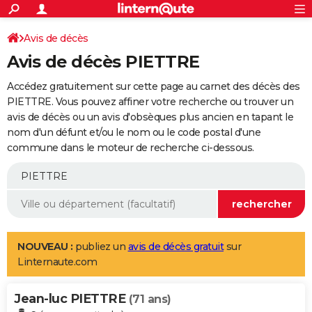
ACTUALITÉS
Connexion
S'inscrire
Avis de décès
Rechercher
Société
Education
Villes
Politique
Faits Divers
Monde
+
SPORT
Avis de décès PIETTRE
Football
Cyclisme
Forum
Coupe du monde 2026
Tennis
Rugby
CULTURE
Accédez gratuitement sur cette page au carnet des décès des
TNT
Cinéma
Musique
Programme TV
Streaming
Sorties cinéma
+
PIETTRE. Vous pouvez affiner votre recherche ou trouver un
FINANCE
avis de décès ou un avis d'obsèques plus ancien en tapant le
Impôts
Immobilier
Banque
Crédit
Retraite
Epargne
Risques naturels par ville
Assurance
AUTO
nom d'un défunt et/ou le nom ou le code postal d'une
commune dans le moteur de recherche ci-dessous.
Réserver un essai
Berlines
Forum auto
Essais
Citadines
SUV
+
HIGH-TECH
Meilleur smartphone
Ordinateurs
Guide high-tech
Mobiles
Internet
Jeux vidéo
+
BRICOLAGE
Aménagement intérieur
Cuisine
Jardinage
+
Forum
Extérieur
Salle de bains
Rangement
WEEK-END
Escapades
Expositions
Week-end nature
Guides de France
Patrimoine
Musées
+
LIFESTYLE
NOUVEAU :
publiez un
avis de décès gratuit
sur
Linternaute.com
Bien-être
Mode
+
Art de vivre
Loisirs
Modes de vie
SANTE
Jean-luc PIETTRE
Guide de la santé
Médicaments
+
Alimentation
Maladies
Sommeil
(71 ans)
VOYAGE