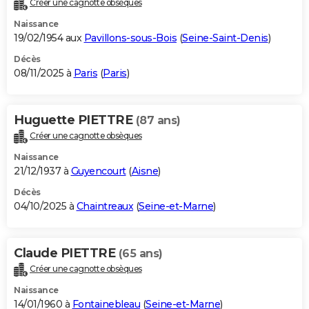
Créer une cagnotte obsèques
City break
Voyage de noces
Climat
Destinations
Voyage nature
Forum
+
PHOTO
Naissance
19/02/1954 aux
Pavillons-sous-Bois
(
Seine-Saint-Denis
)
GUIDES D'ACHAT
Décès
08/11/2025 à
Paris
(
Paris
)
BONS PLANS
CARTE DE VOEUX
Huguette PIETTRE
(87 ans)
Carte Bonne année
Carte Pâques
Carte de Noël
Carte Saint-Valentin
Carte d'anniversaire
DICTIONNAIRE
Créer une cagnotte obsèques
Biographies
Expressions
Dictionnaire
Citations
Proverbes
PROGRAMME TV
Naissance
21/12/1937 à
Guyencourt
(
Aisne
)
COPAINS D'AVANT
Décès
04/10/2025 à
Chaintreaux
(
Seine-et-Marne
)
Se connecter
Collèges
Universités
Service militaire
S'inscrire
Lycées
Primaires
Entreprises
Avis de recherche
AVIS DE DÉCÈS
FORUM
Claude PIETTRE
(65 ans)
Lifestyle
Sport
Television
Cinema
Bricolage
Culture
Auto
Voyage
Créer une cagnotte obsèques
Naissance
14/01/1960 à
Fontainebleau
(
Seine-et-Marne
)