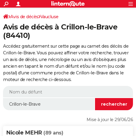
ACTUALITÉS
Connexion
S'inscrire
Avis de décès
Vaucluse
Rechercher
Société
Education
Villes
Politique
Faits Divers
Monde
+
SPORT
Avis de décès à Crillon-le-Brave
Football
Cyclisme
Forum
Coupe du monde 2026
Tennis
Rugby
CULTURE
(84410)
TNT
Cinéma
Musique
Programme TV
Streaming
Sorties cinéma
+
FINANCE
Accédez gratuitement sur cette page au carnet des décès de
Crillon-le-Brave. Vous pouvez affiner votre recherche, trouver
Impôts
Immobilier
Banque
Crédit
Retraite
Epargne
Risques naturels par ville
Assurance
AUTO
un avis de décès, une nécrologie ou un avis d'obsèques plus
ancien en tapant le nom d'un défunt et/ou le nom (ou code
Réserver un essai
Berlines
Forum auto
Essais
Citadines
SUV
+
HIGH-TECH
postal) d'une commune proche de Crillon-le-Brave dans le
moteur de recherche ci-dessous.
Meilleur smartphone
Ordinateurs
Guide high-tech
Mobiles
Internet
Jeux vidéo
+
BRICOLAGE
Aménagement intérieur
Cuisine
Jardinage
+
Forum
Extérieur
Salle de bains
Rangement
WEEK-END
Escapades
Expositions
Week-end nature
Guides de France
Patrimoine
Musées
+
LIFESTYLE
Bien-être
Mode
+
Art de vivre
Loisirs
Modes de vie
SANTE
Mise à jour le 29/06/26
Guide de la santé
Médicaments
+
Alimentation
Maladies
Sommeil
VOYAGE
Nicole MEHR
(89 ans)