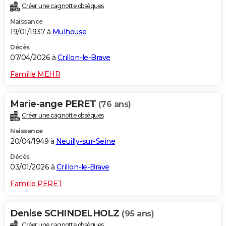
Créer une cagnotte obsèques
City break
Voyage de noces
Climat
Destinations
Voyage nature
Forum
+
PHOTO
Naissance
19/01/1937 à
Mulhouse
GUIDES D'ACHAT
Décès
BONS PLANS
07/04/2026 à
Crillon-le-Brave
CARTE DE VOEUX
Famille MEHR
Carte Bonne année
Carte Pâques
Carte de Noël
Carte Saint-Valentin
Carte d'anniversaire
DICTIONNAIRE
Marie-ange PERET
(76 ans)
Biographies
Expressions
Dictionnaire
Citations
Proverbes
PROGRAMME TV
Créer une cagnotte obsèques
Naissance
COPAINS D'AVANT
20/04/1949 à
Neuilly-sur-Seine
Se connecter
Collèges
Universités
Service militaire
S'inscrire
Lycées
Primaires
Entreprises
Avis de recherche
AVIS DE DÉCÈS
Décès
03/01/2026 à
Crillon-le-Brave
FORUM
Famille PERET
Lifestyle
Sport
Television
Cinema
Bricolage
Culture
Auto
Voyage
Denise SCHINDELHOLZ
(95 ans)
Créer une cagnotte obsèques