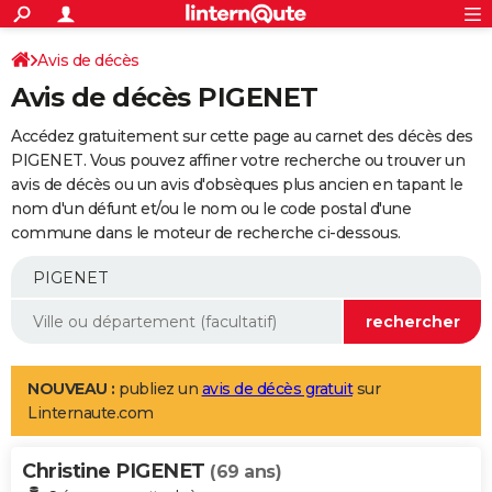
ACTUALITÉS
Connexion
S'inscrire
Avis de décès
Rechercher
Société
Education
Villes
Politique
Faits Divers
Monde
+
SPORT
Avis de décès PIGENET
Football
Cyclisme
Forum
Coupe du monde 2026
Tennis
Rugby
CULTURE
Accédez gratuitement sur cette page au carnet des décès des
TNT
Cinéma
Musique
Programme TV
Streaming
Sorties cinéma
+
PIGENET. Vous pouvez affiner votre recherche ou trouver un
FINANCE
avis de décès ou un avis d'obsèques plus ancien en tapant le
Impôts
Immobilier
Banque
Crédit
Retraite
Epargne
Risques naturels par ville
Assurance
AUTO
nom d'un défunt et/ou le nom ou le code postal d'une
commune dans le moteur de recherche ci-dessous.
Réserver un essai
Berlines
Forum auto
Essais
Citadines
SUV
+
HIGH-TECH
Meilleur smartphone
Ordinateurs
Guide high-tech
Mobiles
Internet
Jeux vidéo
+
BRICOLAGE
Aménagement intérieur
Cuisine
Jardinage
+
Forum
Extérieur
Salle de bains
Rangement
WEEK-END
Escapades
Expositions
Week-end nature
Guides de France
Patrimoine
Musées
+
LIFESTYLE
NOUVEAU :
publiez un
avis de décès gratuit
sur
Linternaute.com
Bien-être
Mode
+
Art de vivre
Loisirs
Modes de vie
SANTE
Christine PIGENET
Guide de la santé
Médicaments
+
Alimentation
Maladies
Sommeil
(69 ans)
VOYAGE