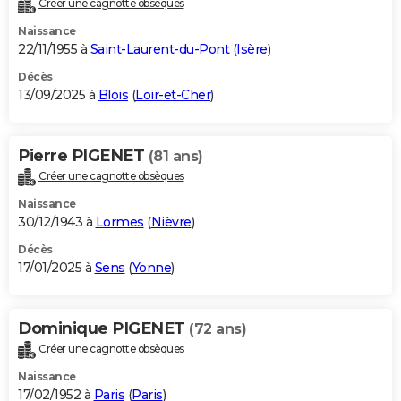
Créer une cagnotte obsèques
City break
Voyage de noces
Climat
Destinations
Voyage nature
Forum
+
PHOTO
Naissance
22/11/1955 à
Saint-Laurent-du-Pont
(
Isère
)
GUIDES D'ACHAT
Décès
13/09/2025 à
Blois
(
Loir-et-Cher
)
BONS PLANS
CARTE DE VOEUX
Pierre PIGENET
(81 ans)
Carte Bonne année
Carte Pâques
Carte de Noël
Carte Saint-Valentin
Carte d'anniversaire
DICTIONNAIRE
Créer une cagnotte obsèques
Biographies
Expressions
Dictionnaire
Citations
Proverbes
PROGRAMME TV
Naissance
30/12/1943 à
Lormes
(
Nièvre
)
COPAINS D'AVANT
Décès
17/01/2025 à
Sens
(
Yonne
)
Se connecter
Collèges
Universités
Service militaire
S'inscrire
Lycées
Primaires
Entreprises
Avis de recherche
AVIS DE DÉCÈS
FORUM
Dominique PIGENET
(72 ans)
Lifestyle
Sport
Television
Cinema
Bricolage
Culture
Auto
Voyage
Créer une cagnotte obsèques
Naissance
17/02/1952 à
Paris
(
Paris
)