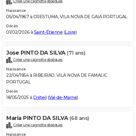
Créer une cagnotte obsèques
City break
Voyage de noces
Climat
Destinations
Voyage nature
Forum
+
PHOTO
Naissance
05/04/1967 à CRESTUMA, VILA NOVA DE GAIA PORTUGAL
GUIDES D'ACHAT
Décès
01/02/2026 à
Saint-Étienne
(
Loire
)
BONS PLANS
CARTE DE VOEUX
Jose PINTO DA SILVA
(71 ans)
Carte Bonne année
Carte Pâques
Carte de Noël
Carte Saint-Valentin
Carte d'anniversaire
DICTIONNAIRE
Créer une cagnotte obsèques
Biographies
Expressions
Dictionnaire
Citations
Proverbes
PROGRAMME TV
Naissance
22/04/1954 à RIBEIRAO, VILA NOVA DE FAMALIC
COPAINS D'AVANT
PORTUGAL
Décès
Se connecter
Collèges
Universités
Service militaire
S'inscrire
Lycées
Primaires
Entreprises
Avis de recherche
AVIS DE DÉCÈS
18/05/2025 à
Créteil
(
Val-de-Marne
)
FORUM
Lifestyle
Sport
Television
Cinema
Bricolage
Culture
Auto
Voyage
Maria PINTO DA SILVA
(68 ans)
Créer une cagnotte obsèques
Naissance