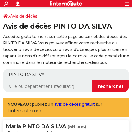
ACTUALITÉS
Connexion
S'inscrire
Avis de décès
Rechercher
Société
Education
Villes
Politique
Faits Divers
Monde
+
SPORT
Avis de décès PINTO DA SILVA
Football
Cyclisme
Forum
Coupe du monde 2026
Tennis
Rugby
CULTURE
Accédez gratuitement sur cette page au carnet des décès des
TNT
Cinéma
Musique
Programme TV
Streaming
Sorties cinéma
+
PINTO DA SILVA. Vous pouvez affiner votre recherche ou
FINANCE
trouver un avis de décès ou un avis d'obsèques plus ancien en
Impôts
Immobilier
Banque
Crédit
Retraite
Epargne
Risques naturels par ville
Assurance
AUTO
tapant le nom d'un défunt et/ou le nom ou le code postal d'une
commune dans le moteur de recherche ci-dessous.
Réserver un essai
Berlines
Forum auto
Essais
Citadines
SUV
+
HIGH-TECH
Meilleur smartphone
Ordinateurs
Guide high-tech
Mobiles
Internet
Jeux vidéo
+
BRICOLAGE
Aménagement intérieur
Cuisine
Jardinage
+
Forum
Extérieur
Salle de bains
Rangement
WEEK-END
Escapades
Expositions
Week-end nature
Guides de France
Patrimoine
Musées
+
LIFESTYLE
NOUVEAU :
publiez un
avis de décès gratuit
sur
Linternaute.com
Bien-être
Mode
+
Art de vivre
Loisirs
Modes de vie
SANTE
Maria PINTO DA SILVA
Guide de la santé
Médicaments
+
Alimentation
Maladies
Sommeil
(58 ans)
VOYAGE