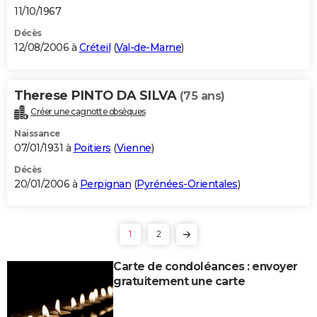
11/10/1967
Décès
12/08/2006 à
Créteil
(
Val-de-Marne
)
Therese PINTO DA SILVA
(75 ans)
Créer une cagnotte obsèques
Naissance
07/01/1931 à
Poitiers
(
Vienne
)
Décès
20/01/2006 à
Perpignan
(
Pyrénées-Orientales
)
1
2
Carte de condoléances : envoyer
gratuitement une carte