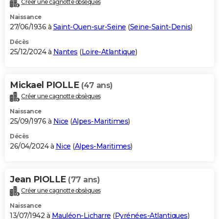
Créer une cagnotte obsèques
City break
Voyage de noces
Climat
Destinations
Voyage nature
Forum
+
PHOTO
Naissance
27/06/1936 à
Saint-Ouen-sur-Seine
(
Seine-Saint-Denis
)
GUIDES D'ACHAT
Décès
25/12/2024 à
Nantes
(
Loire-Atlantique
)
BONS PLANS
CARTE DE VOEUX
Mickael PIOLLE
(47 ans)
Carte Bonne année
Carte Pâques
Carte de Noël
Carte Saint-Valentin
Carte d'anniversaire
DICTIONNAIRE
Créer une cagnotte obsèques
Biographies
Expressions
Dictionnaire
Citations
Proverbes
PROGRAMME TV
Naissance
25/09/1976 à
Nice
(
Alpes-Maritimes
)
COPAINS D'AVANT
Décès
26/04/2024 à
Nice
(
Alpes-Maritimes
)
Se connecter
Collèges
Universités
Service militaire
S'inscrire
Lycées
Primaires
Entreprises
Avis de recherche
AVIS DE DÉCÈS
FORUM
Jean PIOLLE
(77 ans)
Lifestyle
Sport
Television
Cinema
Bricolage
Culture
Auto
Voyage
Créer une cagnotte obsèques
Naissance
13/07/1942 à
Mauléon-Licharre
(
Pyrénées-Atlantiques
)