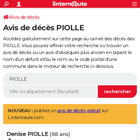
ACTUALITÉS
Connexion
S'inscrire
Avis de décès
Rechercher
Société
Education
Villes
Politique
Faits Divers
Monde
+
SPORT
Avis de décès PIOLLE
Football
Cyclisme
Forum
Coupe du monde 2026
Tennis
Rugby
CULTURE
Accédez gratuitement sur cette page au carnet des décès des
TNT
Cinéma
Musique
Programme TV
Streaming
Sorties cinéma
+
PIOLLE. Vous pouvez affiner votre recherche ou trouver un
FINANCE
avis de décès ou un avis d'obsèques plus ancien en tapant le
Impôts
Immobilier
Banque
Crédit
Retraite
Epargne
Risques naturels par ville
Assurance
AUTO
nom d'un défunt et/ou le nom ou le code postal d'une
commune dans le moteur de recherche ci-dessous.
Réserver un essai
Berlines
Forum auto
Essais
Citadines
SUV
+
HIGH-TECH
Meilleur smartphone
Ordinateurs
Guide high-tech
Mobiles
Internet
Jeux vidéo
+
BRICOLAGE
Aménagement intérieur
Cuisine
Jardinage
+
Forum
Extérieur
Salle de bains
Rangement
WEEK-END
Escapades
Expositions
Week-end nature
Guides de France
Patrimoine
Musées
+
LIFESTYLE
NOUVEAU :
publiez un
avis de décès gratuit
sur
Linternaute.com
Bien-être
Mode
+
Art de vivre
Loisirs
Modes de vie
SANTE
Denise PIOLLE
Guide de la santé
Médicaments
+
Alimentation
Maladies
Sommeil
(88 ans)
VOYAGE