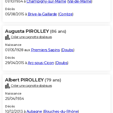
01/10/1934 à
Champigny-sur-Marne
(
Val-de-Marne
)
Décès
05/08/2015 à
Brive-la-Gaillarde
(
Corrèze
)
Augusta PIROLLEY
(86 ans)
Créer une cagnotte obsèques
Naissance
01/05/1928 aux
Premiers Sapins
(
Doubs
)
Décès
29/04/2015 à
Arc-sous-Cicon
(
Doubs
)
Albert PIROLLEY
(79 ans)
Créer une cagnotte obsèques
Naissance
25/04/1934
Décès
10/12/2013 à
Aubagne
(
Bouches-du-Rhône
)