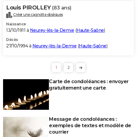
Louis PIROLLEY
(83 ans)
Créer une cagnotte obsèques
Naissance
13/10/1911 à
Neurey-lès-la-Demie
(
Haute-Saône
)
Décès
27/10/1994 à
Neurey-lès-la-Demie
(
Haute-Saône
)
1
2
Carte de condoléances : envoyer
gratuitement une carte
Message de condoléances :
exemples de textes et modèle de
courrier