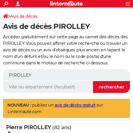
ACTUALITÉS
Connexion
S'inscrire
Avis de décès
Rechercher
Société
Education
Villes
Politique
Faits Divers
Monde
+
SPORT
Avis de décès PIROLLEY
Football
Cyclisme
Forum
Coupe du monde 2026
Tennis
Rugby
CULTURE
Accédez gratuitement sur cette page au carnet des décès des
TNT
Cinéma
Musique
Programme TV
Streaming
Sorties cinéma
+
PIROLLEY. Vous pouvez affiner votre recherche ou trouver un
FINANCE
avis de décès ou un avis d'obsèques plus ancien en tapant le
Impôts
Immobilier
Banque
Crédit
Retraite
Epargne
Risques naturels par ville
Assurance
AUTO
nom d'un défunt et/ou le nom ou le code postal d'une
commune dans le moteur de recherche ci-dessous.
Réserver un essai
Berlines
Forum auto
Essais
Citadines
SUV
+
HIGH-TECH
Meilleur smartphone
Ordinateurs
Guide high-tech
Mobiles
Internet
Jeux vidéo
+
BRICOLAGE
Aménagement intérieur
Cuisine
Jardinage
+
Forum
Extérieur
Salle de bains
Rangement
WEEK-END
Escapades
Expositions
Week-end nature
Guides de France
Patrimoine
Musées
+
LIFESTYLE
NOUVEAU :
publiez un
avis de décès gratuit
sur
Linternaute.com
Bien-être
Mode
+
Art de vivre
Loisirs
Modes de vie
SANTE
Pierre PIROLLEY
Guide de la santé
Médicaments
+
Alimentation
Maladies
Sommeil
(82 ans)
VOYAGE