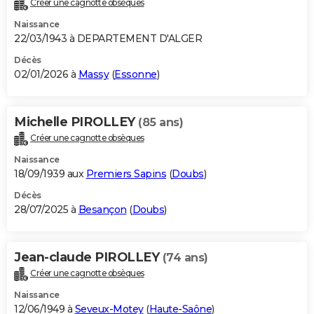
Créer une cagnotte obsèques
City break
Voyage de noces
Climat
Destinations
Voyage nature
Forum
+
PHOTO
Naissance
22/03/1943 à DEPARTEMENT D'ALGER
GUIDES D'ACHAT
Décès
02/01/2026 à
Massy
(
Essonne
)
BONS PLANS
CARTE DE VOEUX
Michelle PIROLLEY
(85 ans)
Carte Bonne année
Carte Pâques
Carte de Noël
Carte Saint-Valentin
Carte d'anniversaire
DICTIONNAIRE
Créer une cagnotte obsèques
Biographies
Expressions
Dictionnaire
Citations
Proverbes
PROGRAMME TV
Naissance
18/09/1939 aux
Premiers Sapins
(
Doubs
)
COPAINS D'AVANT
Décès
28/07/2025 à
Besançon
(
Doubs
)
Se connecter
Collèges
Universités
Service militaire
S'inscrire
Lycées
Primaires
Entreprises
Avis de recherche
AVIS DE DÉCÈS
FORUM
Jean-claude PIROLLEY
(74 ans)
Lifestyle
Sport
Television
Cinema
Bricolage
Culture
Auto
Voyage
Créer une cagnotte obsèques
Naissance
12/06/1949 à
Seveux-Motey
(
Haute-Saône
)