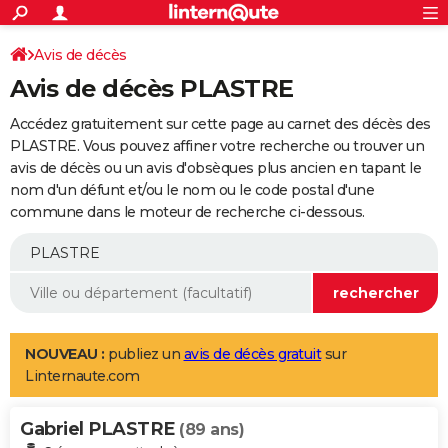
ACTUALITÉS
Connexion
S'inscrire
Avis de décès
Rechercher
Société
Education
Villes
Politique
Faits Divers
Monde
+
SPORT
Avis de décès PLASTRE
Football
Cyclisme
Forum
Coupe du monde 2026
Tennis
Rugby
CULTURE
Accédez gratuitement sur cette page au carnet des décès des
TNT
Cinéma
Musique
Programme TV
Streaming
Sorties cinéma
+
PLASTRE. Vous pouvez affiner votre recherche ou trouver un
FINANCE
avis de décès ou un avis d'obsèques plus ancien en tapant le
Impôts
Immobilier
Banque
Crédit
Retraite
Epargne
Risques naturels par ville
Assurance
AUTO
nom d'un défunt et/ou le nom ou le code postal d'une
commune dans le moteur de recherche ci-dessous.
Réserver un essai
Berlines
Forum auto
Essais
Citadines
SUV
+
HIGH-TECH
Meilleur smartphone
Ordinateurs
Guide high-tech
Mobiles
Internet
Jeux vidéo
+
BRICOLAGE
Aménagement intérieur
Cuisine
Jardinage
+
Forum
Extérieur
Salle de bains
Rangement
WEEK-END
Escapades
Expositions
Week-end nature
Guides de France
Patrimoine
Musées
+
LIFESTYLE
NOUVEAU :
publiez un
avis de décès gratuit
sur
Linternaute.com
Bien-être
Mode
+
Art de vivre
Loisirs
Modes de vie
SANTE
Gabriel PLASTRE
Guide de la santé
Médicaments
+
Alimentation
Maladies
Sommeil
(89 ans)
VOYAGE