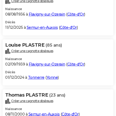
Créer une cagnotte obsèques
City break
Voyage de noces
Climat
Destinations
Voyage nature
Forum
+
PHOTO
Naissance
08/08/1936 à
Flavigny-sur-Ozerain
(
Côte-d'Or
)
GUIDES D'ACHAT
Décès
11/12/2025 à
Semur-en-Auxois
(
Côte-d'Or
)
BONS PLANS
CARTE DE VOEUX
Louise PLASTRE
(85 ans)
Carte Bonne année
Carte Pâques
Carte de Noël
Carte Saint-Valentin
Carte d'anniversaire
DICTIONNAIRE
Créer une cagnotte obsèques
Biographies
Expressions
Dictionnaire
Citations
Proverbes
PROGRAMME TV
Naissance
02/09/1939 à
Flavigny-sur-Ozerain
(
Côte-d'Or
)
COPAINS D'AVANT
Décès
01/12/2024 à
Tonnerre
(
Yonne
)
Se connecter
Collèges
Universités
Service militaire
S'inscrire
Lycées
Primaires
Entreprises
Avis de recherche
AVIS DE DÉCÈS
FORUM
Thomas PLASTRE
(23 ans)
Lifestyle
Sport
Television
Cinema
Bricolage
Culture
Auto
Voyage
Créer une cagnotte obsèques
Naissance
08/11/2000 à
Semur-en-Auxois
(
Côte-d'Or
)