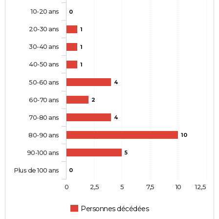
10-20 ans
0
20-30 ans
1
30-40 ans
1
40-50 ans
1
50-60 ans
4
60-70 ans
2
70-80 ans
4
80-90 ans
10
90-100 ans
5
Plus de 100 ans
0
0
2,5
5
7,5
10
12,5
Personnes décédées