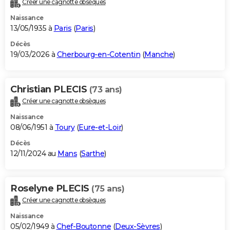
Créer une cagnotte obsèques
City break
Voyage de noces
Climat
Destinations
Voyage nature
Forum
+
PHOTO
Naissance
13/05/1935 à
Paris
(
Paris
)
GUIDES D'ACHAT
Décès
19/03/2026 à
Cherbourg-en-Cotentin
(
Manche
)
BONS PLANS
CARTE DE VOEUX
Christian PLECIS
(73 ans)
Carte Bonne année
Carte Pâques
Carte de Noël
Carte Saint-Valentin
Carte d'anniversaire
DICTIONNAIRE
Créer une cagnotte obsèques
Biographies
Expressions
Dictionnaire
Citations
Proverbes
PROGRAMME TV
Naissance
08/06/1951 à
Toury
(
Eure-et-Loir
)
COPAINS D'AVANT
Décès
12/11/2024 au
Mans
(
Sarthe
)
Se connecter
Collèges
Universités
Service militaire
S'inscrire
Lycées
Primaires
Entreprises
Avis de recherche
AVIS DE DÉCÈS
FORUM
Roselyne PLECIS
(75 ans)
Lifestyle
Sport
Television
Cinema
Bricolage
Culture
Auto
Voyage
Créer une cagnotte obsèques
Naissance
05/02/1949 à
Chef-Boutonne
(
Deux-Sèvres
)