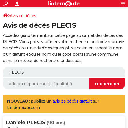
ACTUALITÉS
Connexion
S'inscrire
Avis de décès
Rechercher
Société
Education
Villes
Politique
Faits Divers
Monde
+
SPORT
Avis de décès PLECIS
Football
Cyclisme
Forum
Coupe du monde 2026
Tennis
Rugby
CULTURE
Accédez gratuitement sur cette page au carnet des décès des
TNT
Cinéma
Musique
Programme TV
Streaming
Sorties cinéma
+
PLECIS. Vous pouvez affiner votre recherche ou trouver un avis
FINANCE
de décès ou un avis d'obsèques plus ancien en tapant le nom
Impôts
Immobilier
Banque
Crédit
Retraite
Epargne
Risques naturels par ville
Assurance
AUTO
d'un défunt et/ou le nom ou le code postal d'une commune
dans le moteur de recherche ci-dessous.
Réserver un essai
Berlines
Forum auto
Essais
Citadines
SUV
+
HIGH-TECH
Meilleur smartphone
Ordinateurs
Guide high-tech
Mobiles
Internet
Jeux vidéo
+
BRICOLAGE
Aménagement intérieur
Cuisine
Jardinage
+
Forum
Extérieur
Salle de bains
Rangement
WEEK-END
Escapades
Expositions
Week-end nature
Guides de France
Patrimoine
Musées
+
LIFESTYLE
NOUVEAU :
publiez un
avis de décès gratuit
sur
Linternaute.com
Bien-être
Mode
+
Art de vivre
Loisirs
Modes de vie
SANTE
Daniele PLECIS
Guide de la santé
Médicaments
+
Alimentation
Maladies
Sommeil
(90 ans)
VOYAGE