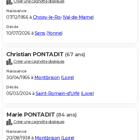
Créer une cagnotte obsèques
City break
Voyage de noces
Climat
Destinations
Voyage nature
Forum
+
PHOTO
Naissance
07/12/1956 à
Choisy-le-Roi
(
Val-de-Marne
)
GUIDES D'ACHAT
Décès
10/07/2026 à
Sens
(
Yonne
)
BONS PLANS
CARTE DE VOEUX
Christian PONTADIT
(67 ans)
Carte Bonne année
Carte Pâques
Carte de Noël
Carte Saint-Valentin
Carte d'anniversaire
DICTIONNAIRE
Créer une cagnotte obsèques
Biographies
Expressions
Dictionnaire
Citations
Proverbes
PROGRAMME TV
Naissance
30/04/1956 à
Montbrison
(
Loire
)
COPAINS D'AVANT
Décès
05/03/2024 à
Saint-Romain-d'Urfé
(
Loire
)
Se connecter
Collèges
Universités
Service militaire
S'inscrire
Lycées
Primaires
Entreprises
Avis de recherche
AVIS DE DÉCÈS
FORUM
Marie PONTADIT
(84 ans)
Lifestyle
Sport
Television
Cinema
Bricolage
Culture
Auto
Voyage
Créer une cagnotte obsèques
Naissance
20/08/1938 à
Montbrison
(
Loire
)