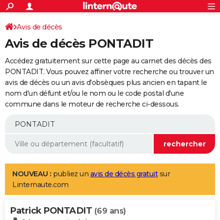
ACTUALITÉS
Connexion
S'inscrire
Avis de décès
Rechercher
Société
Education
Villes
Politique
Faits Divers
Monde
+
SPORT
Avis de décès PONTADIT
Football
Cyclisme
Forum
Coupe du monde 2026
Tennis
Rugby
CULTURE
Accédez gratuitement sur cette page au carnet des décès des
TNT
Cinéma
Musique
Programme TV
Streaming
Sorties cinéma
+
PONTADIT. Vous pouvez affiner votre recherche ou trouver un
FINANCE
avis de décès ou un avis d'obsèques plus ancien en tapant le
Impôts
Immobilier
Banque
Crédit
Retraite
Epargne
Risques naturels par ville
Assurance
AUTO
nom d'un défunt et/ou le nom ou le code postal d'une
commune dans le moteur de recherche ci-dessous.
Réserver un essai
Berlines
Forum auto
Essais
Citadines
SUV
+
HIGH-TECH
Meilleur smartphone
Ordinateurs
Guide high-tech
Mobiles
Internet
Jeux vidéo
+
BRICOLAGE
Aménagement intérieur
Cuisine
Jardinage
+
Forum
Extérieur
Salle de bains
Rangement
WEEK-END
Escapades
Expositions
Week-end nature
Guides de France
Patrimoine
Musées
+
LIFESTYLE
NOUVEAU :
publiez un
avis de décès gratuit
sur
Linternaute.com
Bien-être
Mode
+
Art de vivre
Loisirs
Modes de vie
SANTE
Patrick PONTADIT
Guide de la santé
Médicaments
+
Alimentation
Maladies
Sommeil
(69 ans)
VOYAGE