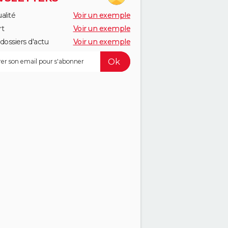
alité
Voir un exemple
rt
Voir un exemple
dossiers d'actu
Voir un exemple