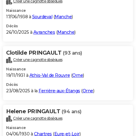
Créer une cagnotte obsèques
City break
Voyage de noces
Climat
Destinations
Voyage nature
Forum
+
PHOTO
Naissance
17/06/1938 à
Sourdeval
(
Manche
)
GUIDES D'ACHAT
Décès
26/10/2025 à
Avranches
(
Manche
)
BONS PLANS
CARTE DE VOEUX
Clotilde PRINGAULT
(93 ans)
Carte Bonne année
Carte Pâques
Carte de Noël
Carte Saint-Valentin
Carte d'anniversaire
DICTIONNAIRE
Créer une cagnotte obsèques
Biographies
Expressions
Dictionnaire
Citations
Proverbes
PROGRAMME TV
Naissance
19/11/1931 à
Athis-Val de Rouvre
(
Orne
)
COPAINS D'AVANT
Décès
23/08/2025 à la
Ferrière-aux-Étangs
(
Orne
)
Se connecter
Collèges
Universités
Service militaire
S'inscrire
Lycées
Primaires
Entreprises
Avis de recherche
AVIS DE DÉCÈS
FORUM
Helene PRINGAULT
(94 ans)
Lifestyle
Sport
Television
Cinema
Bricolage
Culture
Auto
Voyage
Créer une cagnotte obsèques
Naissance
04/06/1930 à
Chartres
(
Eure-et-Loir
)