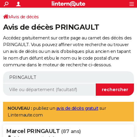
ACTUALITÉS
Connexion
S'inscrire
Avis de décès
Rechercher
Société
Education
Villes
Politique
Faits Divers
Monde
+
SPORT
Avis de décès PRINGAULT
Football
Cyclisme
Forum
Coupe du monde 2026
Tennis
Rugby
CULTURE
Accédez gratuitement sur cette page au carnet des décès des
TNT
Cinéma
Musique
Programme TV
Streaming
Sorties cinéma
+
PRINGAULT. Vous pouvez affiner votre recherche ou trouver
FINANCE
un avis de décès ou un avis d'obsèques plus ancien en tapant
Impôts
Immobilier
Banque
Crédit
Retraite
Epargne
Risques naturels par ville
Assurance
AUTO
le nom d'un défunt et/ou le nom ou le code postal d'une
commune dans le moteur de recherche ci-dessous.
Réserver un essai
Berlines
Forum auto
Essais
Citadines
SUV
+
HIGH-TECH
Meilleur smartphone
Ordinateurs
Guide high-tech
Mobiles
Internet
Jeux vidéo
+
BRICOLAGE
Aménagement intérieur
Cuisine
Jardinage
+
Forum
Extérieur
Salle de bains
Rangement
WEEK-END
Escapades
Expositions
Week-end nature
Guides de France
Patrimoine
Musées
+
LIFESTYLE
NOUVEAU :
publiez un
avis de décès gratuit
sur
Linternaute.com
Bien-être
Mode
+
Art de vivre
Loisirs
Modes de vie
SANTE
Marcel PRINGAULT
Guide de la santé
Médicaments
+
Alimentation
Maladies
Sommeil
(87 ans)
VOYAGE