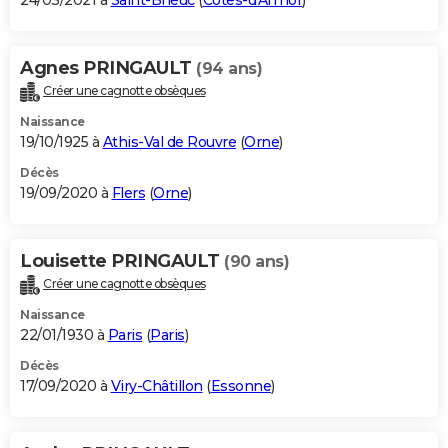
24/03/2021 à
Saint-Brieuc
(
Côtes-d'Armor
)
Agnes PRINGAULT
(94 ans)
Créer une cagnotte obsèques
Naissance
19/10/1925 à
Athis-Val de Rouvre
(
Orne
)
Décès
19/09/2020 à
Flers
(
Orne
)
Louisette PRINGAULT
(90 ans)
Créer une cagnotte obsèques
Naissance
22/01/1930 à
Paris
(
Paris
)
Décès
17/09/2020 à
Viry-Châtillon
(
Essonne
)