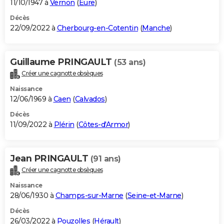
11/10/1947 à
Vernon
(
Eure
)
Décès
22/09/2022 à
Cherbourg-en-Cotentin
(
Manche
)
Guillaume PRINGAULT
(53 ans)
Créer une cagnotte obsèques
Naissance
12/06/1969 à
Caen
(
Calvados
)
Décès
11/09/2022 à
Plérin
(
Côtes-d'Armor
)
Jean PRINGAULT
(91 ans)
Créer une cagnotte obsèques
Naissance
28/06/1930 à
Champs-sur-Marne
(
Seine-et-Marne
)
Décès
26/03/2022 à
Pouzolles
(
Hérault
)