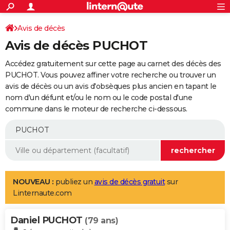
ACTUALITÉS
Connexion
S'inscrire
Avis de décès
Rechercher
Société
Education
Villes
Politique
Faits Divers
Monde
+
SPORT
Avis de décès PUCHOT
Football
Cyclisme
Forum
Coupe du monde 2026
Tennis
Rugby
CULTURE
Accédez gratuitement sur cette page au carnet des décès des
TNT
Cinéma
Musique
Programme TV
Streaming
Sorties cinéma
+
PUCHOT. Vous pouvez affiner votre recherche ou trouver un
FINANCE
avis de décès ou un avis d'obsèques plus ancien en tapant le
Impôts
Immobilier
Banque
Crédit
Retraite
Epargne
Risques naturels par ville
Assurance
AUTO
nom d'un défunt et/ou le nom ou le code postal d'une
commune dans le moteur de recherche ci-dessous.
Réserver un essai
Berlines
Forum auto
Essais
Citadines
SUV
+
HIGH-TECH
Meilleur smartphone
Ordinateurs
Guide high-tech
Mobiles
Internet
Jeux vidéo
+
BRICOLAGE
Aménagement intérieur
Cuisine
Jardinage
+
Forum
Extérieur
Salle de bains
Rangement
WEEK-END
Escapades
Expositions
Week-end nature
Guides de France
Patrimoine
Musées
+
LIFESTYLE
NOUVEAU :
publiez un
avis de décès gratuit
sur
Linternaute.com
Bien-être
Mode
+
Art de vivre
Loisirs
Modes de vie
SANTE
Daniel PUCHOT
Guide de la santé
Médicaments
+
Alimentation
Maladies
Sommeil
(79 ans)
VOYAGE