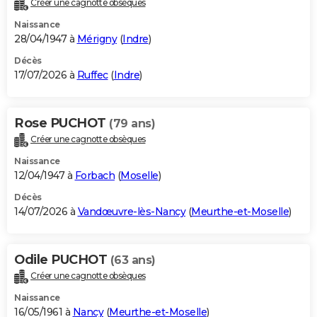
Créer une cagnotte obsèques
City break
Voyage de noces
Climat
Destinations
Voyage nature
Forum
+
PHOTO
Naissance
28/04/1947 à
Mérigny
(
Indre
)
GUIDES D'ACHAT
Décès
17/07/2026 à
Ruffec
(
Indre
)
BONS PLANS
CARTE DE VOEUX
Rose PUCHOT
(79 ans)
Carte Bonne année
Carte Pâques
Carte de Noël
Carte Saint-Valentin
Carte d'anniversaire
DICTIONNAIRE
Créer une cagnotte obsèques
Biographies
Expressions
Dictionnaire
Citations
Proverbes
PROGRAMME TV
Naissance
12/04/1947 à
Forbach
(
Moselle
)
COPAINS D'AVANT
Décès
14/07/2026 à
Vandœuvre-lès-Nancy
(
Meurthe-et-Moselle
)
Se connecter
Collèges
Universités
Service militaire
S'inscrire
Lycées
Primaires
Entreprises
Avis de recherche
AVIS DE DÉCÈS
FORUM
Odile PUCHOT
(63 ans)
Lifestyle
Sport
Television
Cinema
Bricolage
Culture
Auto
Voyage
Créer une cagnotte obsèques
Naissance
16/05/1961 à
Nancy
(
Meurthe-et-Moselle
)