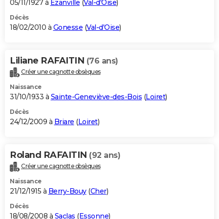
05/11/1927 à
Ézanville
(
Val-d'Oise
)
Décès
18/02/2010 à
Gonesse
(
Val-d'Oise
)
Liliane RAFAITIN
(76 ans)
Créer une cagnotte obsèques
Naissance
31/10/1933 à
Sainte-Geneviève-des-Bois
(
Loiret
)
Décès
24/12/2009 à
Briare
(
Loiret
)
Roland RAFAITIN
(92 ans)
Créer une cagnotte obsèques
Naissance
21/12/1915 à
Berry-Bouy
(
Cher
)
Décès
18/08/2008 à
Saclas
(
Essonne
)