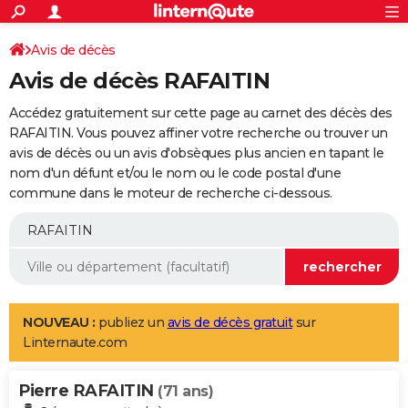
ACTUALITÉS
Connexion
S'inscrire
Avis de décès
Rechercher
Société
Education
Villes
Politique
Faits Divers
Monde
+
SPORT
Avis de décès RAFAITIN
Football
Cyclisme
Forum
Coupe du monde 2026
Tennis
Rugby
CULTURE
Accédez gratuitement sur cette page au carnet des décès des
TNT
Cinéma
Musique
Programme TV
Streaming
Sorties cinéma
+
RAFAITIN. Vous pouvez affiner votre recherche ou trouver un
FINANCE
avis de décès ou un avis d'obsèques plus ancien en tapant le
Impôts
Immobilier
Banque
Crédit
Retraite
Epargne
Risques naturels par ville
Assurance
AUTO
nom d'un défunt et/ou le nom ou le code postal d'une
commune dans le moteur de recherche ci-dessous.
Réserver un essai
Berlines
Forum auto
Essais
Citadines
SUV
+
HIGH-TECH
Meilleur smartphone
Ordinateurs
Guide high-tech
Mobiles
Internet
Jeux vidéo
+
BRICOLAGE
Aménagement intérieur
Cuisine
Jardinage
+
Forum
Extérieur
Salle de bains
Rangement
WEEK-END
Escapades
Expositions
Week-end nature
Guides de France
Patrimoine
Musées
+
LIFESTYLE
NOUVEAU :
publiez un
avis de décès gratuit
sur
Linternaute.com
Bien-être
Mode
+
Art de vivre
Loisirs
Modes de vie
SANTE
Pierre RAFAITIN
Guide de la santé
Médicaments
+
Alimentation
Maladies
Sommeil
(71 ans)
VOYAGE