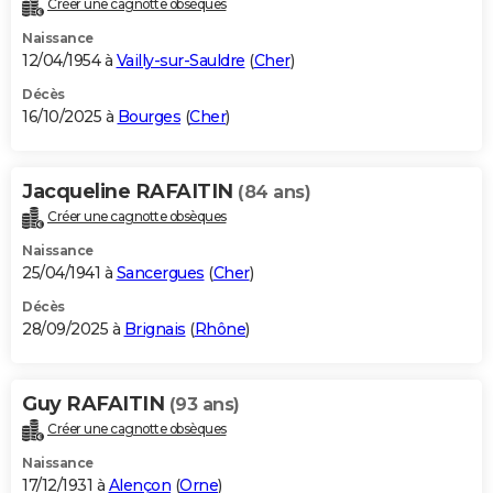
Créer une cagnotte obsèques
City break
Voyage de noces
Climat
Destinations
Voyage nature
Forum
+
PHOTO
Naissance
12/04/1954 à
Vailly-sur-Sauldre
(
Cher
)
GUIDES D'ACHAT
Décès
16/10/2025 à
Bourges
(
Cher
)
BONS PLANS
CARTE DE VOEUX
Jacqueline RAFAITIN
(84 ans)
Carte Bonne année
Carte Pâques
Carte de Noël
Carte Saint-Valentin
Carte d'anniversaire
DICTIONNAIRE
Créer une cagnotte obsèques
Biographies
Expressions
Dictionnaire
Citations
Proverbes
PROGRAMME TV
Naissance
25/04/1941 à
Sancergues
(
Cher
)
COPAINS D'AVANT
Décès
28/09/2025 à
Brignais
(
Rhône
)
Se connecter
Collèges
Universités
Service militaire
S'inscrire
Lycées
Primaires
Entreprises
Avis de recherche
AVIS DE DÉCÈS
FORUM
Guy RAFAITIN
(93 ans)
Lifestyle
Sport
Television
Cinema
Bricolage
Culture
Auto
Voyage
Créer une cagnotte obsèques
Naissance
17/12/1931 à
Alençon
(
Orne
)