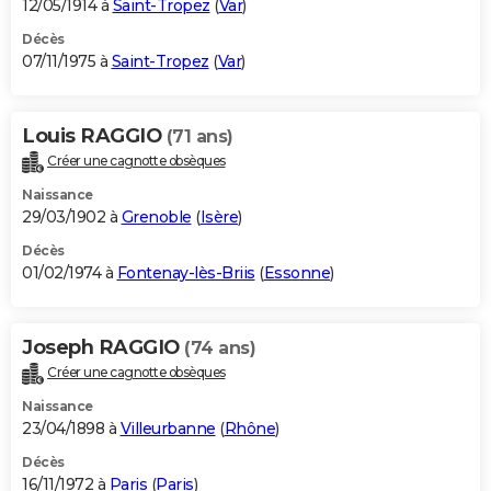
12/05/1914 à
Saint-Tropez
(
Var
)
Décès
07/11/1975 à
Saint-Tropez
(
Var
)
Louis RAGGIO
(71 ans)
Créer une cagnotte obsèques
Naissance
29/03/1902 à
Grenoble
(
Isère
)
Décès
01/02/1974 à
Fontenay-lès-Briis
(
Essonne
)
Joseph RAGGIO
(74 ans)
Créer une cagnotte obsèques
Naissance
23/04/1898 à
Villeurbanne
(
Rhône
)
Décès
16/11/1972 à
Paris
(
Paris
)