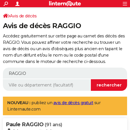
ACTUALITÉS
Connexion
S'inscrire
Avis de décès
Rechercher
Société
Education
Villes
Politique
Faits Divers
Monde
+
SPORT
Avis de décès RAGGIO
Football
Cyclisme
Forum
Coupe du monde 2026
Tennis
Rugby
CULTURE
Accédez gratuitement sur cette page au carnet des décès des
TNT
Cinéma
Musique
Programme TV
Streaming
Sorties cinéma
+
RAGGIO. Vous pouvez affiner votre recherche ou trouver un
FINANCE
avis de décès ou un avis d'obsèques plus ancien en tapant le
Impôts
Immobilier
Banque
Crédit
Retraite
Epargne
Risques naturels par ville
Assurance
AUTO
nom d'un défunt et/ou le nom ou le code postal d'une
commune dans le moteur de recherche ci-dessous.
Réserver un essai
Berlines
Forum auto
Essais
Citadines
SUV
+
HIGH-TECH
Meilleur smartphone
Ordinateurs
Guide high-tech
Mobiles
Internet
Jeux vidéo
+
BRICOLAGE
Aménagement intérieur
Cuisine
Jardinage
+
Forum
Extérieur
Salle de bains
Rangement
WEEK-END
Escapades
Expositions
Week-end nature
Guides de France
Patrimoine
Musées
+
LIFESTYLE
NOUVEAU :
publiez un
avis de décès gratuit
sur
Linternaute.com
Bien-être
Mode
+
Art de vivre
Loisirs
Modes de vie
SANTE
Paule RAGGIO
Guide de la santé
Médicaments
+
Alimentation
Maladies
Sommeil
(91 ans)
VOYAGE